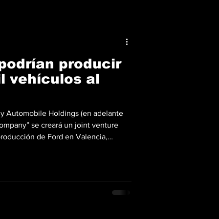
podrían producir
l vehículos al
ly Automobile Holdings (en adelante
ompany” se creará un joint venture
producción de Ford en Valencia,
stimada en 500 mil automóviles. La
artirá capacidad de producción para
s multienergía de referencia para las
ara el mercado europeo. Luego de que
a joint