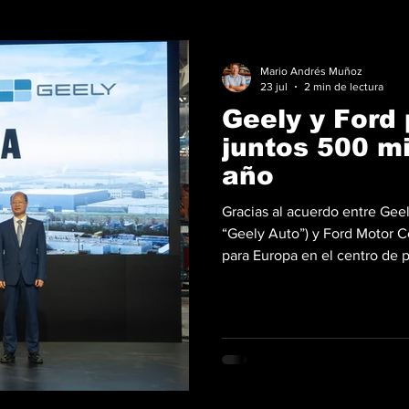
Mario Andrés Muñoz
23 jul
2 min de lectura
Geely y Ford 
juntos 500 mi
año
Gracias al acuerdo entre Gee
“Geely Auto”) y Ford Motor C
para Europa en el centro de 
España, con una capacidad e
nueva empresa conjunta comp
fabricar una gama de vehículo
marcas Geely Auto y Ford, p
las autoridades lo aprueben, l