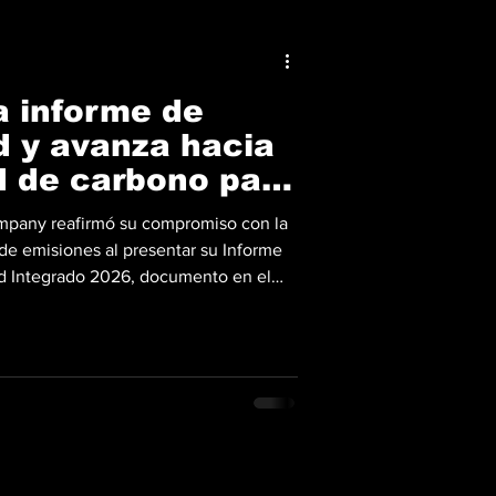
a informe de
d y avanza hacia
d de carbono para
mpany reafirmó su compromiso con la
 de emisiones al presentar su Informe
ad Integrado 2026, documento en el
 y metas para alcanzar la neutralidad
 operaciones y cadena de suministro
nforme, la compañía mantiene una
ar vehículos más eficientes, operar
ét