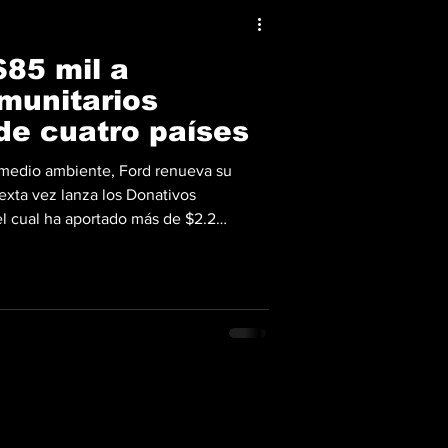
$85 mil a
munitarios
de cuatro países
 medio ambiente, Ford renueva su
xta vez lanza los Donativos
el cual ha aportado más de $2.2
lecido, a proyectos con impacto
 Centroamérica y el Caribe. La
 llevó a cabo el pasado 22 de abril,
 Tierra, hasta el 29 de mayo de 2026.
026 distribuirá $85 mil