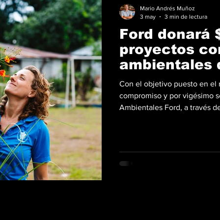
Mario Andrés Muñoz
3 may
3 min de lectura
Ford donará 
proyectos co
ambientales 
Con el objetivo puesto en el
compromiso y por vigésimo se
Ambientales Ford, a través d
millones desde que fue estab
positivo al medioambiente en
convocatoria para este año se
Día Internacional de la Madre
Donativos Ambientales Ford 2