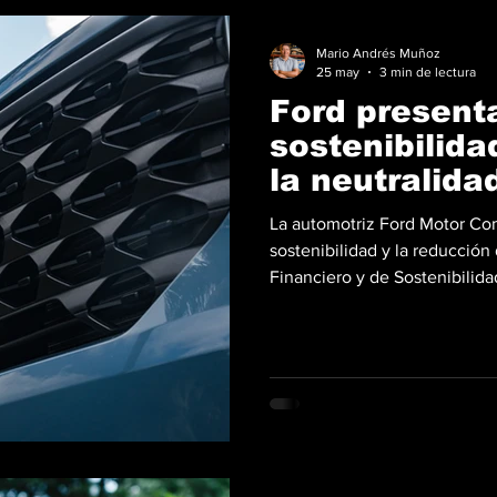
Mario Andrés Muñoz
25 may
3 min de lectura
Ford present
sostenibilida
la neutralida
2050
La automotriz Ford Motor Co
sostenibilidad y la reducción
Financiero y de Sostenibilid
que detalla avances, desafíos
de carbono en sus vehículos,
para el año 2050. Según el i
estrategia enfocada en fabric
con mayor inteligencia energ