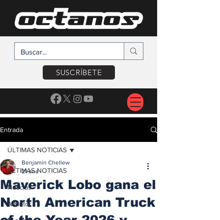
SUSCRÍBETE
Entrada
ÚLTIMAS NOTICIAS
Benjamín Chellew
ÚLTIMAS NOTICIAS
21 ene
Maverick Lobo gana el
Noticias
North American Truck
A Motor
of the Year 2026 y