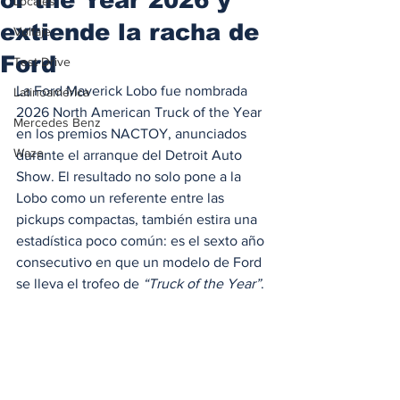
Locales
extiende la racha de
Voltaje
Ford
Test Drive
La Ford Maverick Lobo fue nombrada 
Latinoamérica
2026 North American Truck of the Year 
Mercedes Benz
en los premios NACTOY, anunciados 
Waze
durante el arranque del Detroit Auto 
Show. El resultado no solo pone a la 
Lobo como un referente entre las 
pickups compactas, también estira una 
estadística poco común: es el sexto año 
consecutivo en que un modelo de Ford 
se lleva el trofeo de 
“Truck of the Year”
.