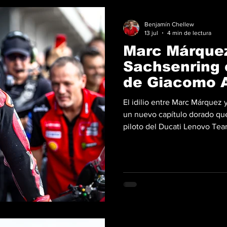
Benjamín Chellew
13 jul
4 min de lectura
Marc Márque
Sachsenring 
de Giacomo A
El idilio entre Marc Márquez 
un nuevo capítulo dorado que 
piloto del Ducati Lenovo Tea
Gran Premio de Alemania 202
de las leyendas vivas más gr
este triunfo, el vigente cam
dominio absoluto en el traza
completo la clasificación ge