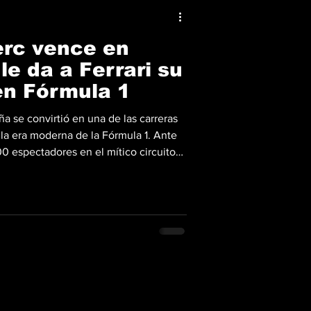
erc vence en
le da a Ferrari su
en Fórmula 1
a se convirtió en una de las carreras
 la era moderna de la Fórmula 1. Ante
0 espectadores en el mítico circuito
erc rompió una dolorosa sequía de 624
 Para hacer aún más importante esta
rari su triunfo número 250 en el
la 1 justo en el mismo circuito donde