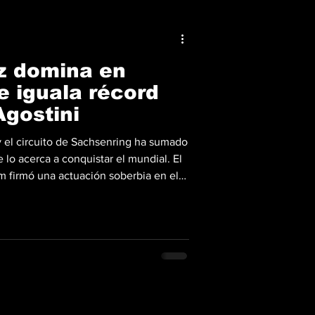
z domina en
e iguala récord
gostini
y el circuito de Sachsenring ha sumado
lo acerca a conquistar el mundial. El
m firmó una actuación soberbia en el
6, consolidando su estatus como una
andes del motociclismo mundial. Con
peón del mundo no solo reafirma su
do germano, sino que dinamita por