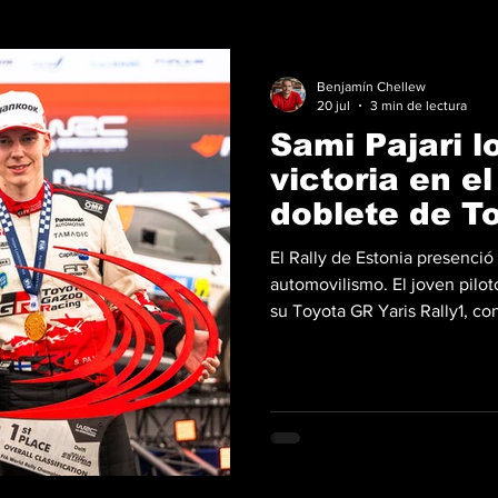
Benjamín Chellew
20 jul
3 min de lectura
Sami Pajari l
victoria en e
doblete de T
El Rally de Estonia presenci
automovilismo. El joven piloto
su Toyota GR Yaris Rally1, co
el Campeonato Mundial de Ra
actuación impecable sobre lo
Acompañado por el experimen
piloto de 24 años contuvo la 
ritmo demoledor durante todo 