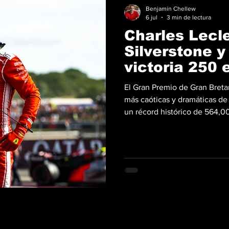
Benjamín Chellew
6 jul
3 min de lectura
Charles Lecl
Silverstone y 
victoria 250 
El Gran Premio de Gran Bretañ
más caóticas y dramáticas de
un récord histórico de 564,00
de Silverstone, Charles Lecl
días sin conocer la victoria.
victoria, Leclerc le dio a Fer
Campeonato Mundial de Fórmu
la Scuderia consiguió