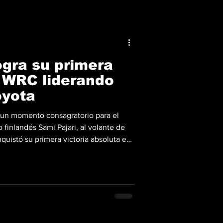
ogra su primera
l WRC liderando
oyota
ó un momento consagratorio para el
 finlandés Sami Pajari, al volante de
nquistó su primera victoria absoluta en
lly (WRC) tras completar una
s veloces caminos de tierra estonios.
tado copiloto Marko Salminen, el
presión de sus rivales e impuso un
el fi