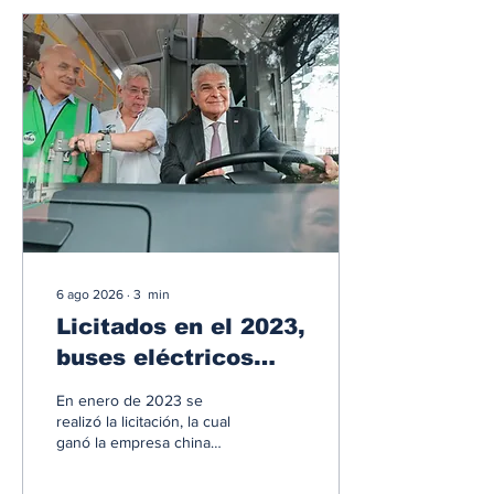
empresas que dependen
del transporte enfrentarán
desde este viernes un
nuevo aumento en los
precios de los
combustibles en Panamá. El
ajuste más significativo
recaerá sobre el diésel
bajo en azufre, cuyo precio
superará los 5 dólares...
6 ago 2026
∙
3
min
Licitados en el 2023,
buses eléctricos
comienzan a
En enero de 2023 se
circular en Casco
realizó la licitación, la cual
ganó la empresa china
Viejo
Yutong Bus Co., tres años
después comienzan a