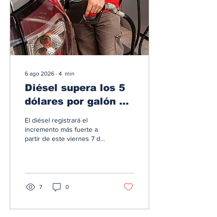
horario en el que
normalmente disminuye el
volumen vehicular, pero
que sigue siendo...
6 ago 2026
∙
4
min
Diésel supera los 5
dólares por galón en
Panamá tras nuevo
El diésel registrará el
aumento de los
incremento más fuerte a
partir de este viernes 7 de
combustibles
agosto, con un aumento de
25.7 centésimos por galón.
Las gasolinas también
subirán, mientras el
petróleo WTI permanece
7
0
casi 10% por encima del
precio hace un mes. Los
conductores y las