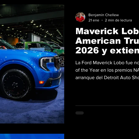
Benjamín Chellew
21 ene
2 min de lectura
Maverick Lob
American Tru
2026 y extie
Ford
La Ford Maverick Lobo fue 
of the Year en los premios 
arranque del Detroit Auto Sho
como un referente entre las 
estadística poco común: es e
modelo de Ford se lleva el tr
enmarca el premio como un “six-peat” que comenz
el Maverick original, continu