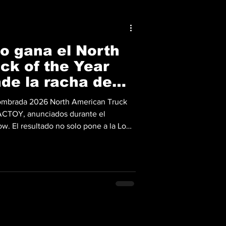
o gana el North
ck of the Year
nde la racha de
nombrada 2026 North American Truck
NACTOY, anunciados durante el
w. El resultado no solo pone a la Lobo
pickups compactas, también estira una
l sexto año consecutivo en que un
ofeo de “Truck of the Year” . Ford
ó con la F-150 y
ó con F-