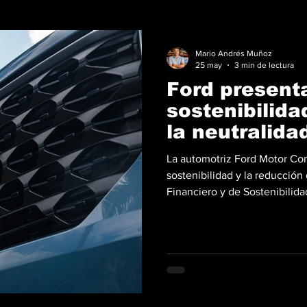
Mario Andrés Muñoz
25 may
3 min de lectura
Ford present
sostenibilida
la neutralida
2050
La automotriz Ford Motor Co
sostenibilidad y la reducción
Financiero y de Sostenibilid
que detalla avances, desafíos
de carbono en sus vehículos,
para el año 2050. Según el i
estrategia enfocada en fabric
con mayor inteligencia energ