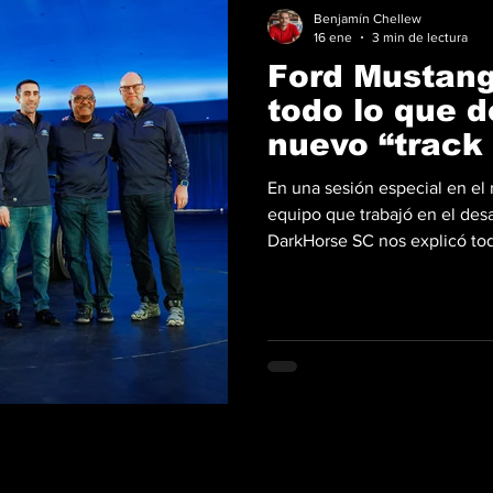
Benjamín Chellew
16 ene
3 min de lectura
Ford Mustang
todo lo que d
nuevo “track
Racing
En una sesión especial en el
equipo que trabajó en el des
DarkHorse SC nos explicó todo
weapon", y como lo señala e
espacio entre donde termina
eso fue lo que fuimos a cono
al SC dentro de la filosofía de
competición para transferir s