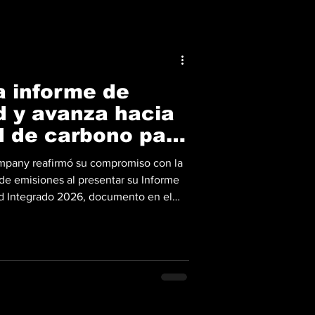
a informe de
d y avanza hacia
d de carbono para
mpany reafirmó su compromiso con la
 de emisiones al presentar su Informe
ad Integrado 2026, documento en el
 y metas para alcanzar la neutralidad
 operaciones y cadena de suministro
nforme, la compañía mantiene una
ar vehículos más eficientes, operar
ét