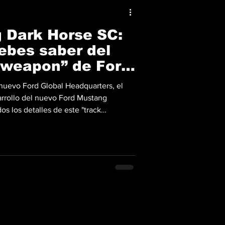
 Dark Horse SC:
ebes saber del
 weapon” de Ford
 nuevo Ford Global Headquarters, el
arrollo del nuevo Ford Mustang
s los detalles de este "track
l equipo de Ford “hay un pequeño
 Dark Horse y donde empieza GTD” . y
cer. En esa misma línea, Ford enmarca
 “correr para aprender” : invertir en
oluciones