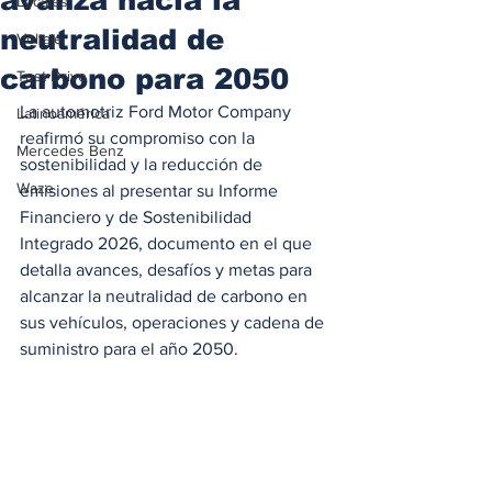
Locales
neutralidad de
Voltaje
carbono para 2050
Test Drive
La automotriz Ford Motor Company 
Latinoamérica
reafirmó su compromiso con la 
Mercedes Benz
sostenibilidad y la reducción de 
Waze
emisiones al presentar su Informe 
Financiero y de Sostenibilidad 
Integrado 2026, documento en el que 
detalla avances, desafíos y metas para 
alcanzar la neutralidad de carbono en 
sus vehículos, operaciones y cadena de 
suministro para el año 2050.