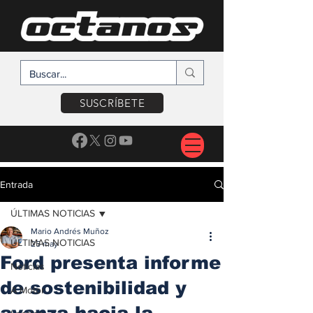
SUSCRÍBETE
Entrada
ÚLTIMAS NOTICIAS
Mario Andrés Muñoz
ÚLTIMAS NOTICIAS
25 may
Ford presenta informe
Noticias
de sostenibilidad y
A Motor
avanza hacia la