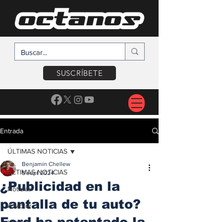
SUSCRÍBETE
Entrada
ÚLTIMAS NOTICIAS
Benjamín Chellew
ÚLTIMAS NOTICIAS
5 sept 2024
¿Publicidad en la
Noticias
pantalla de tu auto?
A Motor
Ford ha patentado la