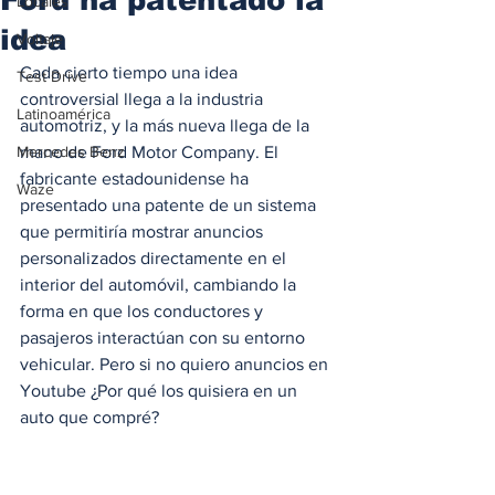
Locales
idea
Voltaje
Cada cierto tiempo una idea 
Test Drive
controversial llega a la industria 
Latinoamérica
automotriz, y la más nueva llega de la 
Mercedes Benz
mano de Ford Motor Company. El 
fabricante estadounidense ha 
Waze
presentado una patente de un sistema 
que permitiría mostrar anuncios 
personalizados directamente en el 
interior del automóvil, cambiando la 
forma en que los conductores y 
pasajeros interactúan con su entorno 
vehicular. Pero si no quiero anuncios en 
Youtube ¿Por qué los quisiera en un 
auto que compré? 