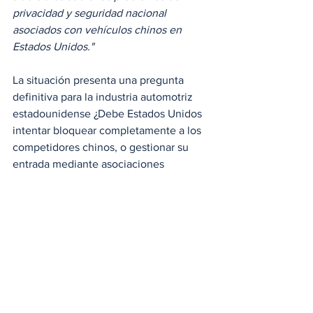
privacidad y seguridad nacional 
asociados con vehículos chinos en 
Estados Unidos."
La situación presenta una pregunta 
definitiva para la industria automotriz 
estadounidense ¿Debe Estados Unidos 
intentar bloquear completamente a los 
competidores chinos, o gestionar su 
entrada mediante asociaciones 
estructuradas que preserven el control 
doméstico?
La historia ofrece lecciones mixtas. El 
proteccionismo extremo puede comprar 
tiempo, pero también puede llevar al 
estancamiento tecnológico. China 
misma demostró en el pasado cómo el 