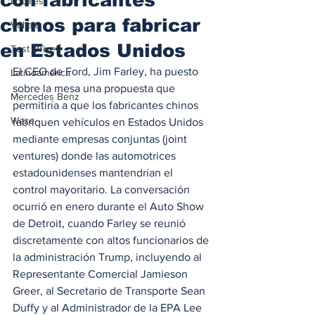
Locales
chinos para fabricar
Voltaje
en Estados Unidos
Test Drive
El CEO de Ford, Jim Farley, ha puesto 
Latinoamérica
sobre la mesa una propuesta que 
Mercedes Benz
permitiría a que los fabricantes chinos 
Waze
fabriquen vehículos en Estados Unidos 
mediante empresas conjuntas (joint 
ventures) donde las automotrices 
estadounidenses mantendrían el 
control mayoritario. La conversación 
ocurrió en enero durante el Auto Show 
de Detroit, cuando Farley se reunió 
discretamente con altos funcionarios de 
la administración Trump, incluyendo al 
Representante Comercial Jamieson 
Greer, al Secretario de Transporte Sean 
Duffy y al Administrador de la EPA Lee 