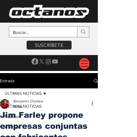
SUSCRÍBETE
Entrada
ÚLTIMAS NOTICIAS
Benjamín Chellew
ÚLTIMAS NOTICIAS
17 feb
Jim Farley propone
Noticias
empresas conjuntas
A Motor
con fabricantes