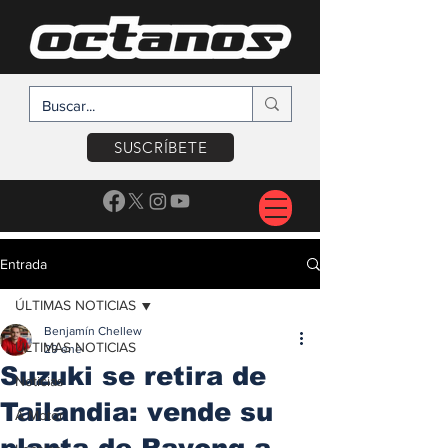
SUSCRÍBETE
Entrada
ÚLTIMAS NOTICIAS
Benjamín Chellew
ÚLTIMAS NOTICIAS
29 ene
Suzuki se retira de
Noticias
Tailandia: vende su
A Motor
planta de Rayong a