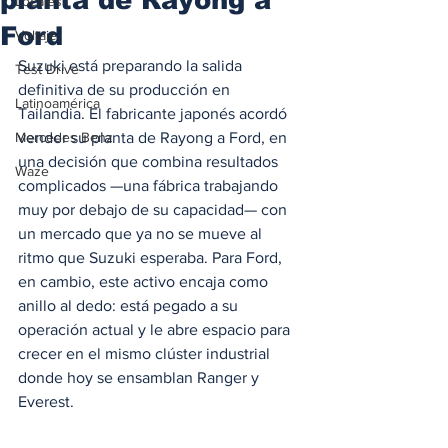
Locales
Ford
Voltaje
Suzuki está preparando la salida 
Test Drive
definitiva de su producción en 
Latinoamérica
Tailandia. El fabricante japonés acordó 
Mercedes Benz
vender su planta de Rayong a Ford, en 
una decisión que combina resultados 
Waze
complicados —una fábrica trabajando 
muy por debajo de su capacidad— con 
un mercado que ya no se mueve al 
ritmo que Suzuki esperaba. Para Ford, 
en cambio, este activo encaja como 
anillo al dedo: está pegado a su 
operación actual y le abre espacio para 
crecer en el mismo clúster industrial 
donde hoy se ensamblan Ranger y 
Everest.