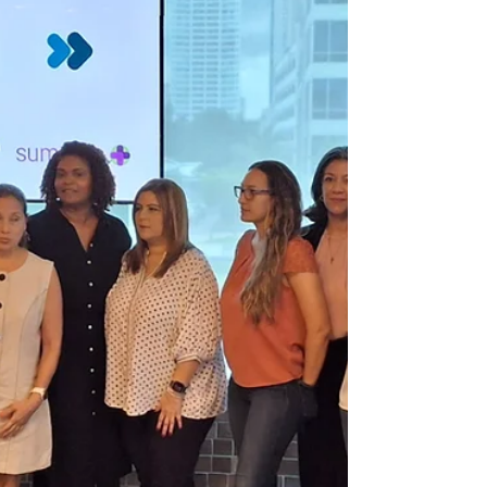
solución
La semana cerró con dos tragedias: dos
personas muertas tras una colisión entre
motocicletas frente al Westland Mall, y horas
después otro motociclista perdió la vida en la
vía de acceso al Puente Centenario. Estos
hechos no son episodios aislados ni malas
rachas: reflejan una falla estructural en cómo
concebimos la movilidad, la seguridad y la
fiscalización en las dos ruedas. Hace falta
liderazgo, control, una campaña y mayor
capacitación. No son los únicos casos.
Revisando