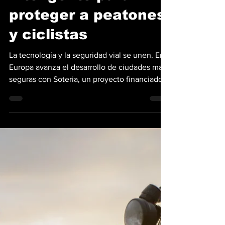
25 may
2 min de lectura
Europa prueba una
nueva generación
de seguridad vial
inteligente para
proteger a peatones
y ciclistas
La tecnología y la seguridad vial se unen. En
Europa avanza el desarrollo de ciudades más
seguras con Soteria, un proyecto financiado
por la Unión Europea que busca reducir los
accidentes de tránsito urbanos mediante
inteligencia artificial. Además, utiliza análisis
de datos y soluciones tecnológicas enfocadas