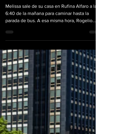
los choques
Melissa sale de su casa en Rufina Alfaro a las
6:40 de la mañana para caminar hasta la
parada de bus. A esa misma hora, Rogelio
sale en su carro rumbo al colegio de sus hijos,
antes de seguir hacia el trabajo. Se cruzan
casi todos los días en la intersección de
Manuel F. Zárate con la avenida principal de
Brisas del Golf, aunque apenas se conocen
de vista. Melissa cruza por donde casi todo el
mundo cruza: la línea recta que conecta la
parada con la acera del otro lado. En urb