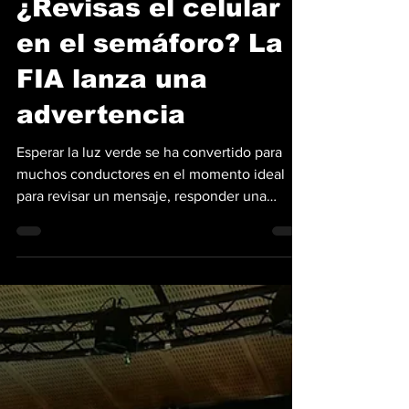
Mario Andrés Muñoz
26 jul
2 min de lectura
¿Revisas el celular
en el semáforo? La
FIA lanza una
advertencia
Esperar la luz verde se ha convertido para
muchos conductores en el momento ideal
para revisar un mensaje, responder una
notificación o cambiar una canción. Como el
automóvil está detenido, existe la percepción
de que no hay peligro. Sin embargo, tanto la
Federación Internacional del Automóvil (FIA)
como la normativa de tránsito panameña