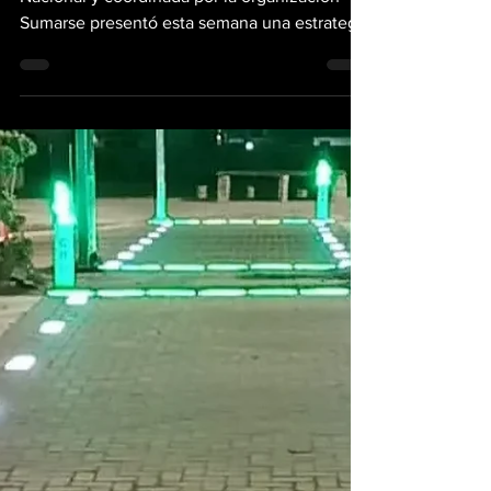
Mario Andrés Muñoz
9 feb
4 min de lectura
Histórica alianza por
la seguridad vial
sostenible
Una nueva alianza impulsada por Cervecería
Nacional y coordinada por la organización
Sumarse presentó esta semana una estrategia
integral de seguridad vial que, según sus
promotores, va más allá de las campañas
temporales y apunta a transformar prácticas,
capacitar actores y mejorar la recolección de
datos para reducir los accidentes de tránsito.
Una de las organizaciones firmantes es la
Asociación de Distribuidores de Automóviles