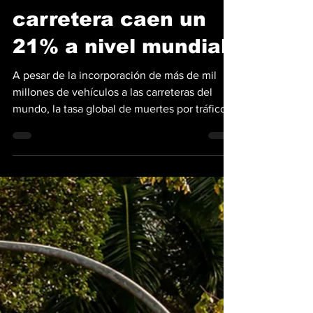
vehículos, las
muertes en
carretera caen un
21% a nivel mundial
A pesar de la incorporación de más de mil
millones de vehículos a las carreteras del
mundo, la tasa global de muertes por tráfico
rodado disminuyó un 21% entre 2011 y 2025,
según nuevos datos publicados por la
Organización Mundial de la Salud (OMS). El
mundo ha experimentado cambios en el
tráfico vial durante este periodo con la
aparición de nuevos modos de transporte y
un aumento en el uso de motocicletas. A
pesar de estos avances, los accidentes de
tráfico siguieron cobrand