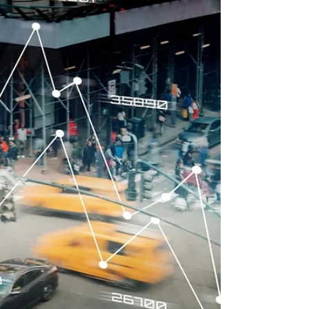
Asamblea General del Observatorio
Iberoamericano de Seguridad Vial, OISEVI.
Vega es integrante de la Federación
Iberoamericana de Asociaciones de Víctimas
contra la Violencia Vial, FICVI, que agrupa a
17 asociaciones nacionales de víctimas y
participa activamente en las sesiones. Es
objetivo es a las personas afectadas y a sus
familias en el centro de las p