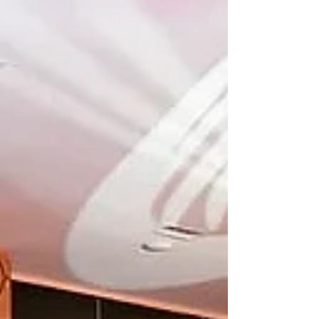
busca abrir una nueva etapa en movilidad de
lujo, enfocada no solo en la conducción, sino
también en la experiencia de viajar dentro del
automóvil. El modelo fue revelado
oficialmente durante un estreno mundial
transmitido en línea, marcando uno de los
lanzamientos más ambiciosos de la firma
dentro de su estrategia de electrificación. El
nuevo TZ encarna la