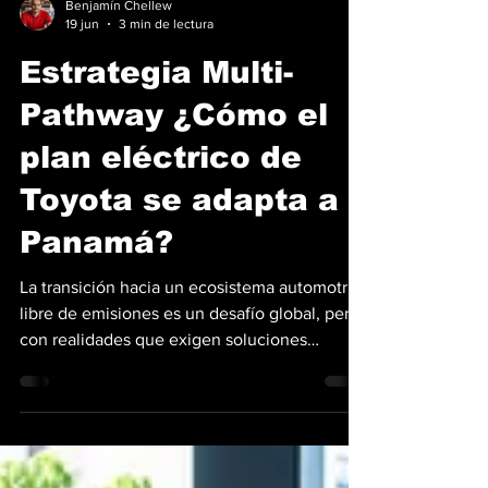
Benjamín Chellew
19 jun
3 min de lectura
Estrategia Multi-
Pathway ¿Cómo el
plan eléctrico de
Toyota se adapta a
Panamá?
La transición hacia un ecosistema automotriz
libre de emisiones es un desafío global, pero
con realidades que exigen soluciones
locales. En el marco de sus 70 años de
trayectoria de Ricardo Pérez, se celebró su
Foro de Movilidad Eléctrica en Panamá.
Durante este evento, que reunió a líderes y