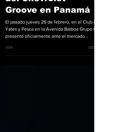
del Chevrolet
Groove en Panamá
El pasado jueves 26 de febrero, en el Club de
Yates y Pesca en la Avenida Balboa Grupo Q
presentó oficialmente ante el mercado
panameño el nuevo Chevrolet Groove 2026,
una segunda generación que abandona la
etiqueta de actualización para consolidarse
como una transformación integral en el
segmento de los SUV compactos. Con la
imponente silueta de la Ciudad de Panamá
como fondo, Roberto Sanson, Director
Regional de Chevrolet para Grupo Q,
encabezó el evento destacando que este