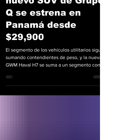
nuevo SUV de Grupo
Q se estrena en
Panamá desde
$29,900
El segmento de los vehículos utilitarios sigue
sumando contendientes de peso, y la nueva
GWM Haval H7 se suma a un segmento con
más de 220 modelos diferentes en nuestro
país. De la mano de Grupo Q, con más de 70
años de trayectoria en la industria automotriz
centroamericana, este nuevo SUV debuta
oficialmente en Panamá. El GWM Haval H7
destaca por un estilo exterior de formas
cuadradas, muy a tono con las exigencias
estéticas actuales. En la parte frontal, lleva