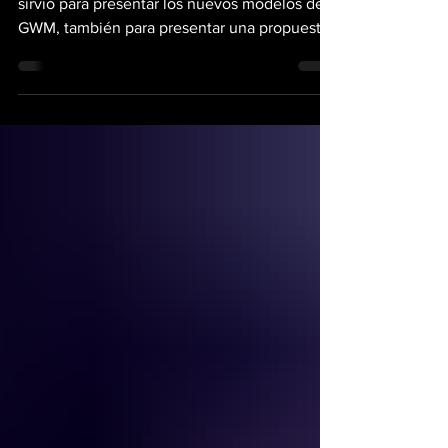
dominar el desierto
El escenario del Auto China 2026 no solo
sirvió para presentar los nuevos modelos de
GWM, también para presentar una propuesta
que no solo busca atraer miradas, sino
conquistar los terrenos más hostiles del
planeta. La GWM Poer Firepower se presenta
como una variante de alto rendimiento,
diseñada bajo una premisa de ligereza,
potencia biturbo y una capacidad de
maniobra que apunta directamente a los
entusiastas del estilo "Baja" y las
competencias de rally raid. Este concepto