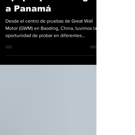
todoterreno de 864
hp que podría llegar
a Panamá
Desde el centro de pruebas de Great Wall
Motor (GWM) en Baoding, China, tuvimos la
oportunidad de probar en diferentes
escenarios su 'flagship' y es una muestra clara
el paradigma de los todoterrenos de lujo está
cambiando. El nuevo GWM Tank 700es un
despliegue de fuerza bruta y sofisticación
que, muy pronto, podría estar recorriendo las
calles de Panamá y otros mercados de
nuestra región. Con una potencia máxima
que alcanza los 864 hp (635 kW) en su
configuración más extrema