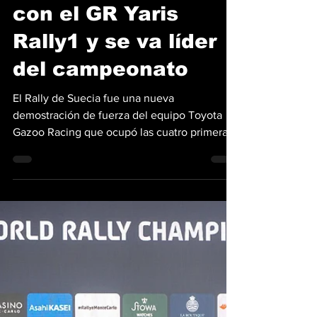
Toyota arrasa en
Suecia; Evans gana
con el GR Yaris
Rally1 y se va líder
del campeonato
El Rally de Suecia fue una nueva
demostración de fuerza del equipo Toyota
Gazoo Racing que ocupó las cuatro primeras
posiciones y, de paso, colocó a Elfyn Evans
junto a su copiloto Scott Martin en la cima del
campeonato. El dúo galés ganó por 14.3
segundos sobre Takamoto Katsuta y Aaron
Johnston, con Sami Pajari y Marko Salminen
en el tercer lugar y Oliver Solberg junto a