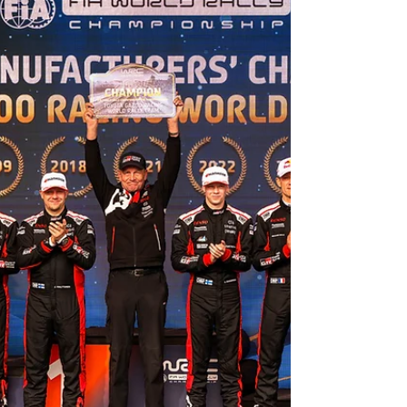
campeonato del WRC más apretado que
nunca. En un fin de semana marcado por el
clima cambiante, caminos extremadamente
técnicos y diferencias mínimas, el francés se
impuso con autoridad y redujo a solo tres
puntos la distancia con Elfyn Evans cuando
queda un solo rally para el final de la