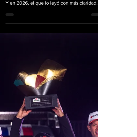
ganador más joven
en Monte-Carlo
Monte-Carlo no suele premiar al más valiente,
sino al que mejor entiende cuándo levantar.
Y en 2026, el que lo leyó con más claridad
fue Oliver Solberg. Con 24 años y navegado
por Elliott Edmondson, el sueco firmó su
primera victoria en el Rallye Monte-Carlo y,
de paso, se convirtió en el ganador más joven
de la era moderna/WRC. El golpe fue todavía
más grande porque su equipo Toyota Gazoo
Racing no solo ganó, sino que bloqueó el
podio con un 1-2-3 que manda un mensaje
fuerte