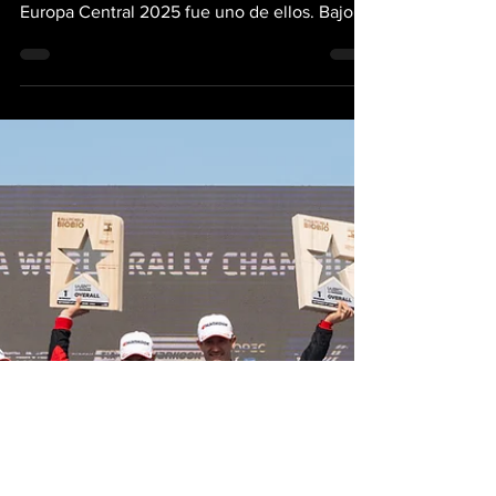
quinto título
consecutivo en el
WRC con triunfo de
Rovanperä
A veces el automovilismo ofrece finales que
parecen escritos para el cine. El Rally de
Europa Central 2025 fue uno de ellos. Bajo
una fina lluvia que caía sobre los caminos que
cruzan Alemania, Austria y República Checa,
Kalle Rovanperä volvió a sonreír. Ganó, sí,
pero sobre todo volvió a sentirse invencible.
Y con su triunfo, Toyota Gazoo Racing selló
un quinto título consecutivo de constructores
que consolida su era dorada en el WRC. El
campeonato, sin embargo, está más viv