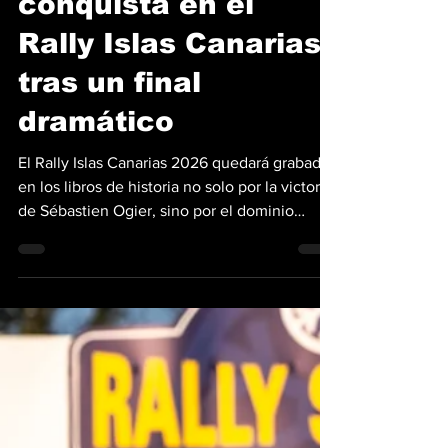
Sébastien Ogier
conquista en el
Rally Islas Canarias
tras un final
dramático
El Rally Islas Canarias 2026 quedará grabado
en los libros de historia no solo por la victoria
de Sébastien Ogier, sino por el dominio
absoluto de Toyota Gazoo Racing. El francés
logró su primer triunfo de la temporada en
una prueba donde el asfalto canario no
perdonó los errores. Fotos: Jaanus Ree | Red
Bull Content Pool La jornada final fue un
auténtico juego de nervios. Ogier, al mando
de su GR Yaris Rally1, supo gestionar la