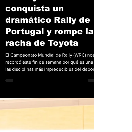
Thierry Neuville
conquista un
dramático Rally de
Portugal y rompe la
racha de Toyota
El Campeonato Mundial de Rally (WRC) nos
recordó este fin de semana por qué es una de
las disciplinas más impredecibles del deporte
a motor. Thierry Neuville se alzó con la
victoria en el Rally de Portugal 2026,
entregando a Hyundai Shell Mobis su primer
triunfo de la temporada y rompiendo el
dominio absoluto que Toyota había
mantenido hasta ahora. El belga, campeón de
2024, llegó a esta sexta ronda en una