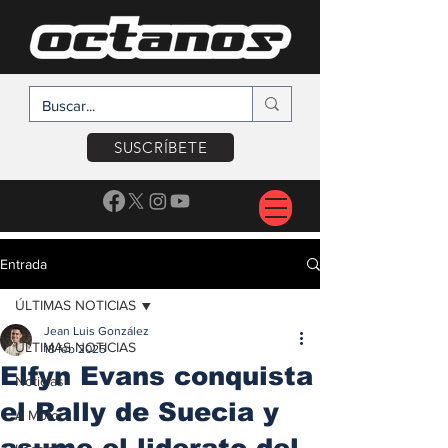
SUSCRÍBETE
Entrada
ÚLTIMAS NOTICIAS
Jean Luis González
ÚLTIMAS NOTICIAS
18 feb 2025
Elfyn Evans conquista
Noticias
el Rally de Suecia y
A Motor
asume el liderato del