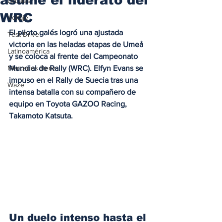
Locales
WRC
Voltaje
El piloto galés logró una ajustada 
Test Drive
victoria en las heladas etapas de Umeå 
Latinoamérica
y se coloca al frente del Campeonato 
Mercedes Benz
Mundial de Rally (WRC). Elfyn Evans se 
impuso en el Rally de Suecia tras una 
Waze
intensa batalla con su compañero de 
equipo en Toyota GAZOO Racing, 
Takamoto Katsuta. 
Un duelo intenso hasta el 