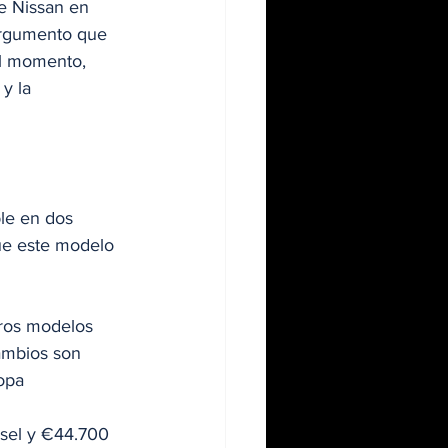
e Nissan en 
argumento que 
el momento, 
y la 
le en dos 
que este modelo 
ros modelos 
ambios son 
opa
ésel y €44.700 