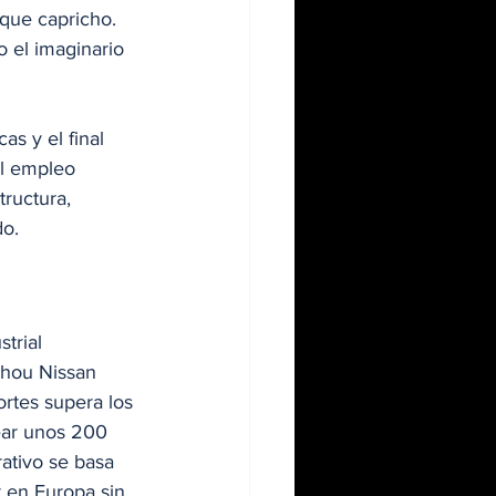
que capricho. 
o el imaginario 
as y el final 
el empleo 
tructura, 
do.
trial 
hou Nissan 
rtes supera los 
ear unos 200 
ativo se basa 
 en Europa sin 