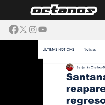
ÚLTIMAS NOTICIAS
Noticias
Benjamín Chellew
6
Waze
Santana
reapare
regres