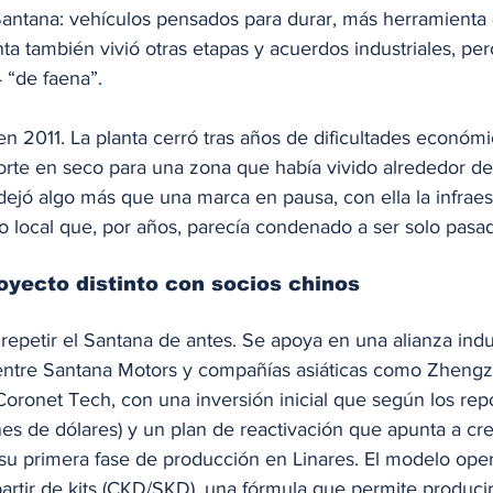
antana: vehículos pensados para durar, más herramienta 
nta también vivió otras etapas y acuerdos industriales, per
 “de faena”.
en 2011. La planta cerró tras años de dificultades económic
corte en seco para una zona que había vivido alrededor d
e dejó algo más que una marca en pausa, con ella la infraes
 local que, por años, parecía condenado a ser solo pasa
royecto distinto con socios chinos
 repetir el Santana de antes. Se apoya en una alianza indus
ntre Santana Motors y compañías asiáticas como Zhengz
oronet Tech, con una inversión inicial que según los repo
nes de dólares) y un plan de reactivación que apunta a cr
su primera fase de producción en Linares. El modelo oper
artir de kits (CKD/SKD), una fórmula que permite producir