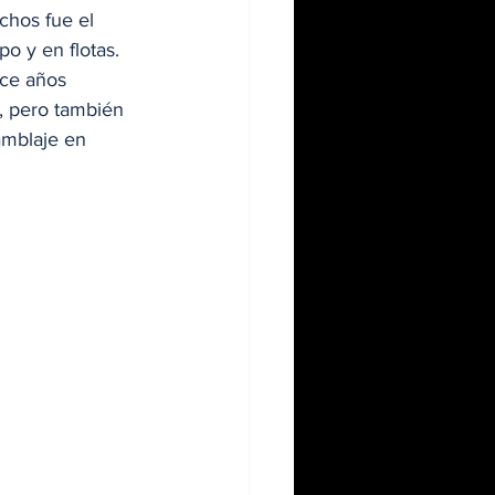
chos fue el 
o y en flotas. 
rce años 
, pero también 
amblaje en 