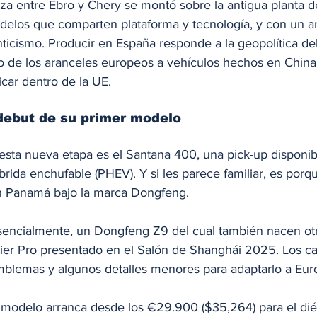
nza entre Ebro y Chery se montó sobre la antigua planta d
delos que comparten plataforma y tecnología, y con un 
nticismo. Producir en España responde a la geopolítica d
o de los aranceles europeos a vehículos hechos en China 
car dentro de la UE.
debut de su primer modelo
esta nueva etapa es el Santana 400, una pick-up disponib
íbrida enchufable (PHEV). Y si les parece familiar, es por
en Panamá bajo la marca Dongfeng.
sencialmente, un Dongfeng Z9 del cual también nacen ot
ier Pro presentado en el Salón de Shanghái 2025. Los c
mblemas y algunos detalles menores para adaptarlo a Eur
e modelo arranca desde los €29.900 ($35,264) para el di