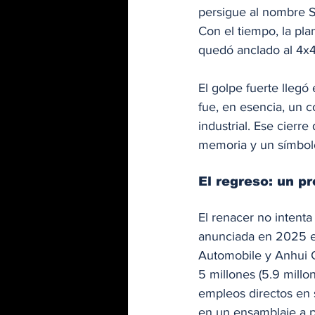
persigue al nombre S
Con el tiempo, la pla
quedó anclado al 4x4
El golpe fuerte llegó 
fue, en esencia, un 
industrial. Ese cierr
memoria y un símbolo
El regreso: un p
El renacer no intenta
anunciada en 2025 e
Automobile y Anhui C
5 millones (5.9 millo
empleos directos en 
en un ensamblaje a p