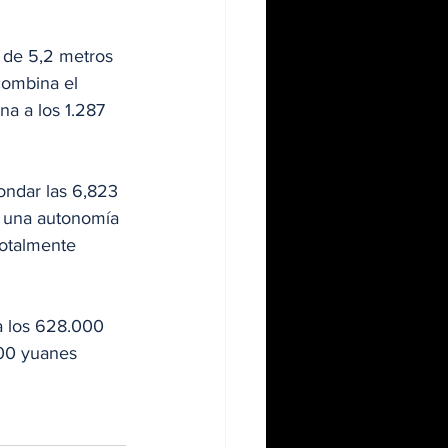
 de 5,2 metros 
combina el 
a a los 1.287 
ondar las 6,823 
n una autonomía 
otalmente 
a los 628.000 
00 yuanes 