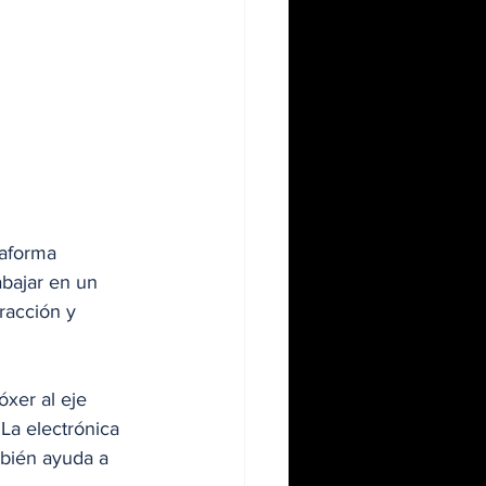
taforma 
abajar en un 
racción y 
xer al eje 
La electrónica 
bién ayuda a 