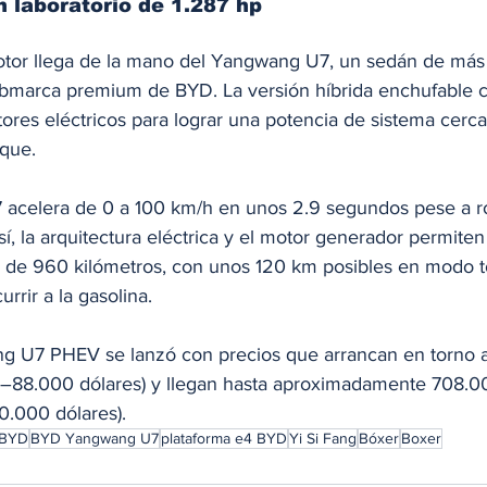
 laboratorio de 1.287 hp
otor llega de la mano del Yangwang U7, un sedán de más
ubmarca premium de BYD. La versión híbrida enchufable 
res eléctricos para lograr una potencia de sistema cercan
que.
U7 acelera de 0 a 100 km/h en unos 2.9 segundos pese a r
sí, la arquitectura eléctrica y el motor generador permite
 de 960 kilómetros, con unos 120 km posibles en modo t
urrir a la gasolina.
ng U7 PHEV se lanzó con precios que arrancan en torno 
–88.000 dólares) y llegan hasta aproximadamente 708.0
.000 dólares). 
BYD
BYD Yangwang U7
plataforma e4 BYD
Yi Si Fang
Bóxer
Boxer