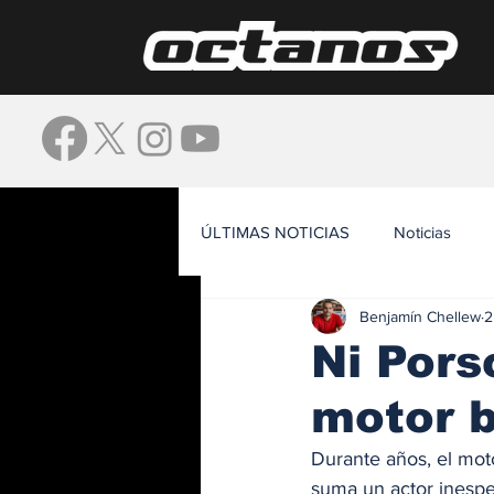
ÚLTIMAS NOTICIAS
Noticias
Benjamín Chellew
2
Waze
Ni Pors
motor 
Durante años, el moto
suma un actor inesper