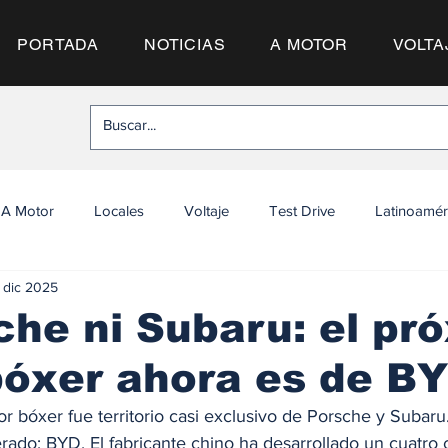
PORTADA
NOTICIAS
A MOTOR
VOLTA
A Motor
Locales
Voltaje
Test Drive
Latinoamér
 dic 2025
che ni Subaru: el pr
bóxer ahora es de B
r bóxer fue territorio casi exclusivo de Porsche y Subaru
ado: BYD. El fabricante chino ha desarrollado un cuatro c