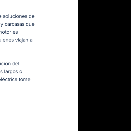
e soluciones de 
 y carcasas que 
motor es 
ienes viajan a 
nción del 
s largos o 
léctrica tome 