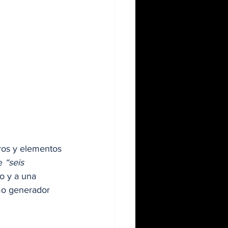
ros y elementos 
e 
“seis 
o y a una 
omo generador 