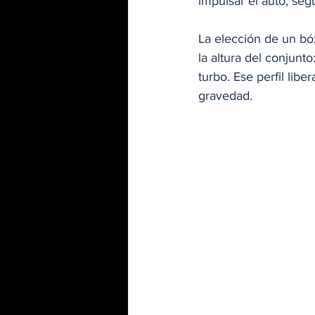
impulsar el auto, se
La elección de un bóx
la altura del conjunt
turbo. Ese perfil lib
gravedad.