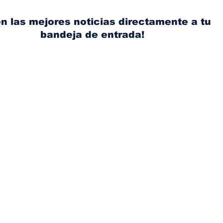
publicidad en las
Nis
pantallas de tu auto
Wea
n las mejores noticias directamente a tu
bandeja de entrada!