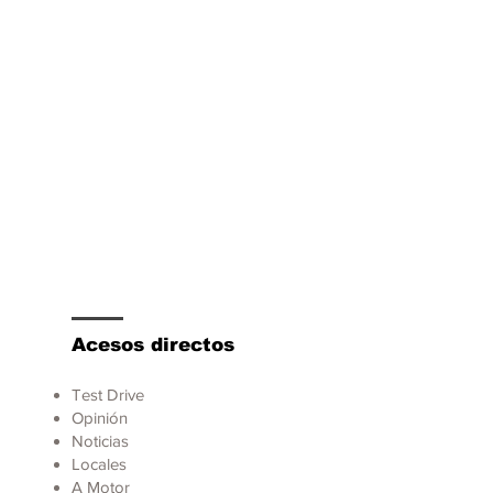
san, Matthew
ver tomará su lugar
Acesos directos
Test Drive
Opinión
Noticias
Locales
A Motor