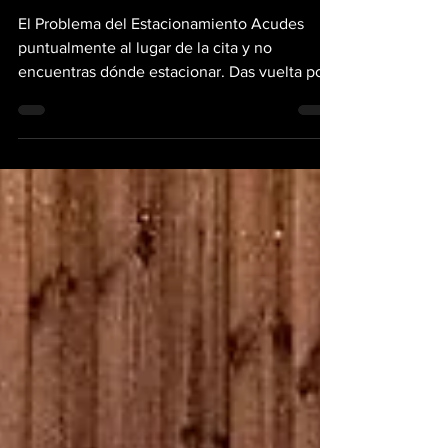
Vista?
El Problema del Estacionamiento Acudes
puntualmente al lugar de la cita y no
encuentras dónde estacionar. Das vuelta por
la calle, esperas si algún vehículo se mueve,
sigues manejando y nada. Entonces decides,
de forma imprudente, dejarlo mal
estacionado para no llegar tan tarde. En
realidad, no hay dónde estacionar y cada vez,
esta realidad, es más crítica. Y entonces, con
la norma a su favor, las autoridades sancionan
e imponen una boleta. Esto se repite,
especialmente, en