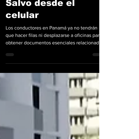
Salvo desde el
celular
Los conductores en Panamá ya no tendrán
que hacer filas ni desplazarse a oficinas para
obtener documentos esenciales relacionados
con su historial de tránsito, utilizando una
nueva plataforma digital. Como parte de un
proceso de modernización de sus servicios, la
Autoridad del Tránsito y Transporte Terrestre
(ATTT), con el apoyo de Sertracen, pondrá en
funcionamiento a partir del 3 de junio de
2026 una nueva plataforma digital que
permitirá tramitar, pagar, descargar y valida