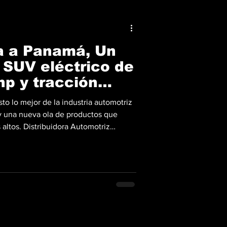
ga a Panamá, Un
 SUV eléctrico de
hp y tracción
to lo mejor de la industria automotriz
y una nueva ola de productos que
altos. Distribuidora Automotriz
ficialmente el espectacular Avatr 11 en
 la marca de lujo en el país.
a sin precedentes entre gigantes
 redefinir el concepto de exclusividad
 y sofis