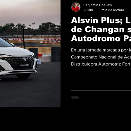
Benjamín Chellew
20 abr
3 min de lectura
Alsvin Plus;
de Changan s
Autodromo 
En una jornada marcada por la
Campeonato Nacional de Ace
Distribuidora Automotriz Fortu
nuevo Changan Alsvin Plus 20
de Changan Panamá, lideró e
evolución de este modelo, qu
de entrada de gama para com
vehículos de segmentos supe