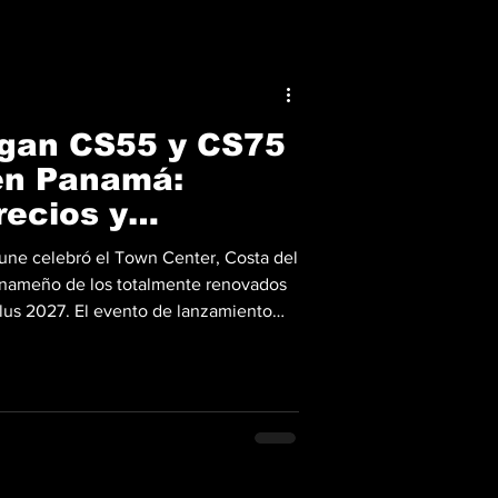
gan CS55 y CS75
en Panamá:
recios y
ones
tune celebró el Town Center, Costa del
panameño de los totalmente renovados
us 2027. El evento de lanzamiento
iva especial, amenizada por la música
ción nacional Llevarte a Marte. Esta
esencia de la marca en un mercado
erre del año 2025, Changan se
ión