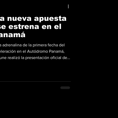
 La nueva apuesta
e estrena en el
Panamá
 adrenalina de la primera fecha del
leración en el Autódromo Panamá,
ne realizó la presentación oficial del
26. Isuan Barrios, Gerente General
l encuentro donde se subrayó la
e ahora se despoja de las etiquetas
petir en dimensiones y tecnología con
riores, p