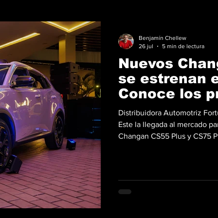
Benjamín Chellew
26 jul
5 min de lectura
Nuevos Chan
se estrenan 
Conoce los p
especificaci
Distribuidora Automotriz For
Este la llegada al mercado 
Changan CS55 Plus y CS75 Pl
contó con una atmósfera fest
en vivo de la reconocida agrupa
actualización refuerza la pr
altamente competitivo. Al ci
consolidó en la novena posic