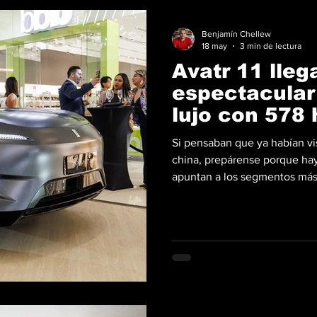
Benjamín Chellew
18 may
3 min de lectura
Avatr 11 lle
espectacular
lujo con 578 
AWD
Si pensaban que ya habían vis
china, prepárense porque ha
apuntan a los segmentos más 
Fortune, S.A. ha presentado o
Panamá, marcando el debut de
Desarrollado bajo una alianz
tecnológicos, este SUV busca
con un balance entre potencia