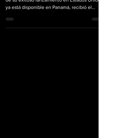
Ford Bronco Sport
entra a la selecta
lista de IIHS Top
Safety Pick+
El nuevo Ford Bronco Sport 2021, que luego
de su exitoso lanzamiento en Estados Unidos
ya está disponible en Panamá, recibió el
galardón...