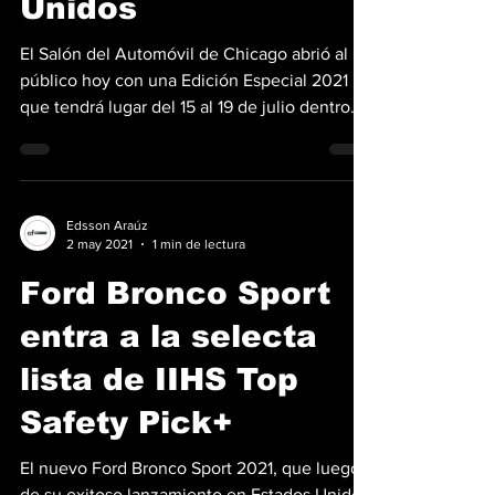
Edsson Araúz
15 jul 2021
3 min de lectura
Chicago Auto Show;
Regresan los
salones a Estados
Unidos
El Salón del Automóvil de Chicago abrió al
público hoy con una Edición Especial 2021
que tendrá lugar del 15 al 19 de julio dentro
del...
Edsson Araúz
2 may 2021
1 min de lectura