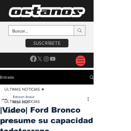
SUSCRÍBETE
Entrada
ÚLTIMAS NOTICIAS
Edsson Araúz
ÚLTIMAS NOTICIAS
12 jul 2020
|Video| Ford Bronco
Noticias
presume su capacidad
A Motor
todoterreno