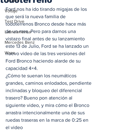
Locales
Ford nos ha ido tirando migajas de los 
Voltaje
que será la nueva familia de 
Test Drive
todoterrenos Bronco desde hace más 
de un mes. Pero para darnos una 
Latinoamérica
vistazo final antes de su lanzamiento 
Mercedes Benz
este 13 de Julio, Ford se ha lanzado un 
Waze
nuevo video de las tres versiones del 
Ford Bronco haciendo alarde de su 
capacidad 4×4. 
¿Cómo te suenan los neumáticos 
grandes, caminos enlodados, pendiente 
inclinadas y bloqueo del diferencial 
trasero? Bueno pon atención al 
siguiente video, y mira cómo el Bronco 
arrastra intencionalmente una de sus 
ruedas traseras en la marca de 0:25 en 
el video 