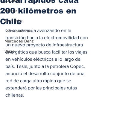
Locales
200 kilómetros en
Voltaje
Chile
Test Drive
Chile continúa avanzando en la 
Latinoamérica
transición hacia la electromovilidad con 
Mercedes Benz
un nuevo proyecto de infraestructura 
Waze
energética que busca facilitar los viajes 
en vehículos eléctricos a lo largo del 
país. Tesla, junto a la petrolera Copec, 
anunció el desarrollo conjunto de una 
red de carga ultra rápida que se 
extenderá por las principales rutas 
chilenas.