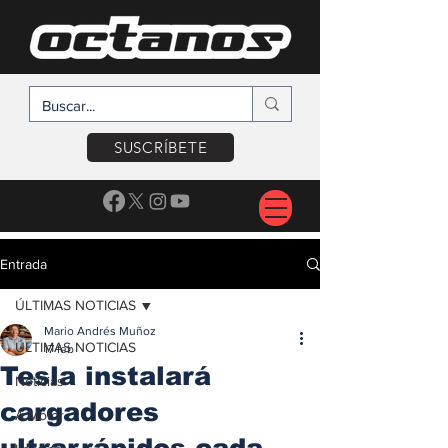
SUSCRÍBETE
Entrada
ÚLTIMAS NOTICIAS
Mario Andrés Muñoz
ÚLTIMAS NOTICIAS
17 feb
Tesla instalará
Noticias
cargadores
A Motor
ultrarrápidos cada