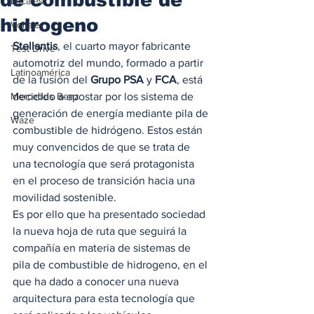
Locales
hidrogeno
Voltaje
Stellantis
, el cuarto mayor fabricante 
Test Drive
automotriz del mundo, formado a partir 
Latinoamérica
de la fusión del 
Grupo PSA
 y 
FCA
, está 
Mercedes Benz
decidido a apostar por los sistema de 
generación de energía mediante pila de 
Waze
combustible de hidrógeno. Estos están 
muy convencidos de que se trata de 
una tecnología que será protagonista 
en el proceso de transición hacia una 
movilidad sostenible. 
Es por ello que ha presentado sociedad 
la nueva hoja de ruta que seguirá la 
compañía en materia de sistemas de 
pila de combustible de hidrogeno, en el 
que ha dado a conocer una nueva 
arquitectura para esta tecnología que 