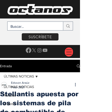
SUSCRÍBETE
Entrada
ÚLTIMAS NOTICIAS
Edsson Araúz
ÚLTIMAS NOTICIAS
7 abr 2021
Stellantis apuesta por
Noticias
los sistemas de pila
A Motor
de combustible de