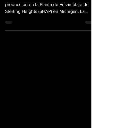
19 dic 2020
2 min de lectura
Comenzó la
producción del Ram
1500 TRX
El nuevo Rey de los “pick-up” comenzó
producción en la Planta de Ensamblaje de
Sterling Heights (SHAP) en Michigan. La
primera unidad,...