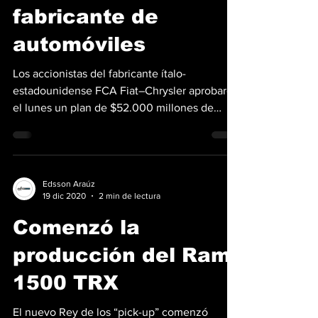
Edsson Araúz
6 ene 2021
2 min de lectura
Stellantis la fusión
de FCA Y PSA, crean
el cuarto mayor
fabricante de
automóviles
Los accionistas del fabricante ítalo-
estadounidense FCA Fiat–Chrysler aprobaron
el lunes un plan de $52.000 millones de
dólares, apoyados...
Edsson Araúz