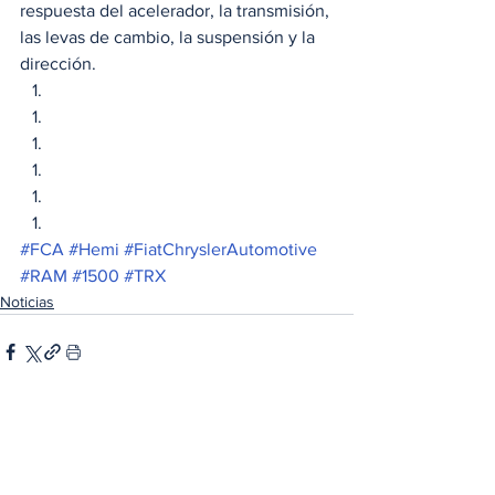
respuesta del acelerador, la transmisión, 
las levas de cambio, la suspensión y la 
dirección. 
#FCA
#Hemi
#FiatChryslerAutomotive
#RAM
#1500
#TRX
Noticias
Ver todo
Entradas relacionadas