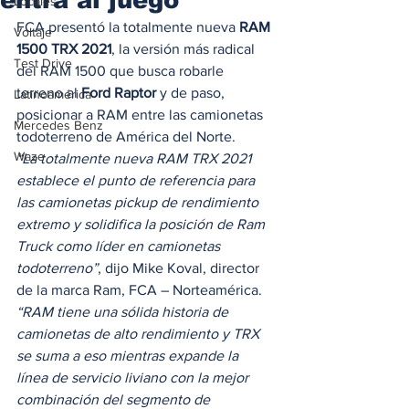
Locales
FCA presentó la totalmente nueva 
RAM 
Voltaje
1500 TRX 2021
, la versión más radical 
Test Drive
del RAM 1500 que busca robarle 
terreno al 
Ford Raptor
 y de paso, 
Latinoamérica
posicionar a RAM entre las camionetas 
Mercedes Benz
todoterreno de América del Norte.  
Waze
“La totalmente nueva RAM TRX 2021 
establece el punto de referencia para 
las camionetas pickup de rendimiento 
extremo y solidifica la posición de Ram 
Truck como líder en camionetas 
todoterreno”
, dijo Mike Koval, director 
de la marca Ram, FCA – Norteamérica. 
“RAM tiene una sólida historia de 
camionetas de alto rendimiento y TRX 
se suma a eso mientras expande la 
línea de servicio liviano con la mejor 
combinación del segmento de 