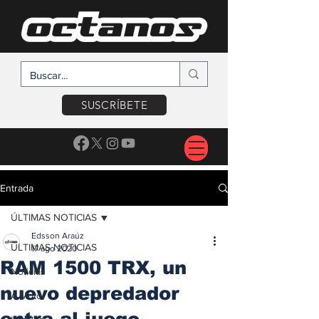
SUSCRÍBETE
Entrada
ÚLTIMAS NOTICIAS
Edsson Araúz
ÚLTIMAS NOTICIAS
17 ago 2020
RAM 1500 TRX, un
Noticias
nuevo depredador
A Motor
entra al juego