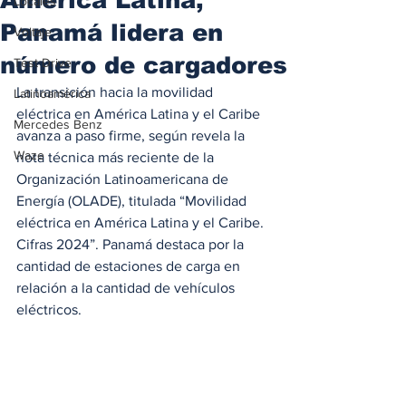
Locales
Panamá lidera en
Voltaje
número de cargadores
Test Drive
La transición hacia la movilidad 
Latinoamérica
eléctrica en América Latina y el Caribe 
Mercedes Benz
avanza a paso firme, según revela la 
Waze
nota técnica más reciente de la 
Organización Latinoamericana de 
Energía (OLADE), titulada “Movilidad 
eléctrica en América Latina y el Caribe. 
Cifras 2024”. Panamá destaca por la 
cantidad de estaciones de carga en 
relación a la cantidad de vehículos 
eléctricos.