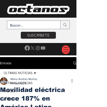
SUSCRÍBETE
Entrada
ÚLTIMAS NOTICIAS
Mario Andrés Muñoz
ÚLTIMAS NOTICIAS
17 may 2025
Movilidad eléctrica
Noticias
crece 187% en
A Motor
América Latina,