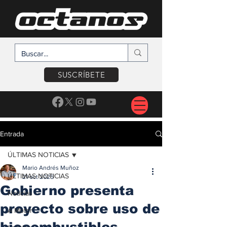
SUSCRÍBETE
Entrada
ÚLTIMAS NOTICIAS
Mario Andrés Muñoz
ÚLTIMAS NOTICIAS
21 oct 2025
Gobierno presenta
Noticias
proyecto sobre uso de
A Motor
biocombustibles