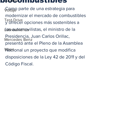
Locales
Como parte de una estrategia para 
Voltaje
modernizar el mercado de combustibles 
Test Drive
y ofrecer opciones más sostenibles a 
los automovilistas, el ministro de la 
Latinoamérica
Presidencia, Juan Carlos Orillac, 
Mercedes Benz
presentó ante el Pleno de la Asamblea 
Waze
Nacional un proyecto que modifica 
disposiciones de la Ley 42 de 2011 y del 
Código Fiscal.