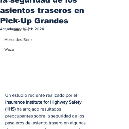
Locales
asientos traseros en
Voltaje
Pick-Up Grandes
Test Drive
Actualizado:
10 feb 2024
Latinoamérica
Mercedes Benz
Waze
Un estudio reciente realizado por el 
Insurance Institute for Highway Safety 
(IIHS)
 ha arrojado resultados 
preocupantes sobre la seguridad de los 
pasajeros del asiento trasero en algunas 