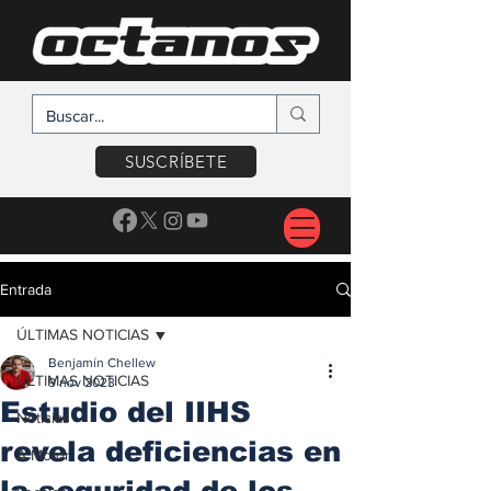
SUSCRÍBETE
Entrada
ÚLTIMAS NOTICIAS
Benjamín Chellew
ÚLTIMAS NOTICIAS
9 nov 2023
Estudio del IIHS
Noticias
revela deficiencias en
A Motor
la seguridad de los