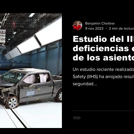
Benjamín Chellew
9 nov 2023
2 min de lectur
Estudio del I
deficiencias 
de los asient
Pick-Up Gran
Un estudio reciente realizado
Safety (IIHS) ha arrojado res
seguridad...