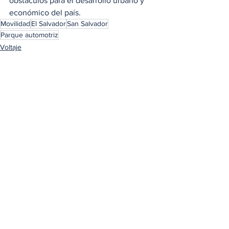
obstáculos para el desarrollo urbano y 
económico del país.
Movilidad
El Salvador
San Salvador
Parque automotriz
Voltaje
Ver todo
Entradas relacionadas