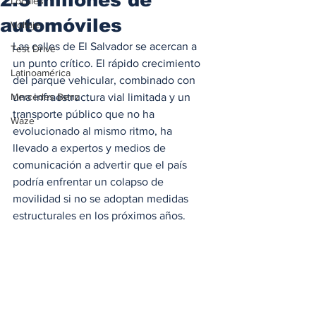
Locales
automóviles
Voltaje
Las calles de El Salvador se acercan a 
Test Drive
un punto crítico. El rápido crecimiento 
Latinoamérica
del parque vehicular, combinado con 
Mercedes Benz
una infraestructura vial limitada y un 
transporte público que no ha 
Waze
evolucionado al mismo ritmo, ha 
llevado a expertos y medios de 
comunicación a advertir que el país 
podría enfrentar un colapso de 
movilidad si no se adoptan medidas 
estructurales en los próximos años.