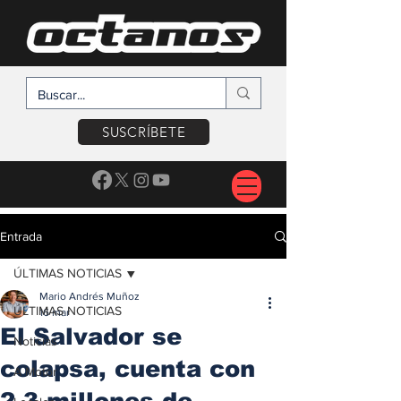
SUSCRÍBETE
Entrada
ÚLTIMAS NOTICIAS
Mario Andrés Muñoz
ÚLTIMAS NOTICIAS
16 mar
El Salvador se
Noticias
colapsa, cuenta con
A Motor
2.3 millones de