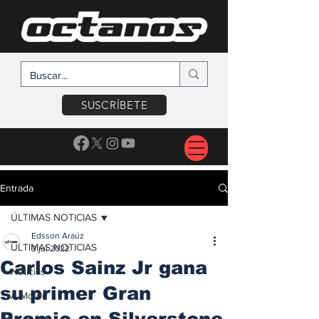
SUSCRÍBETE
Entrada
ÚLTIMAS NOTICIAS
Edsson Araúz
ÚLTIMAS NOTICIAS
3 jul 2022
Carlos Sainz Jr gana
Noticias
su primer Gran
A Motor
Premio en Silverstone