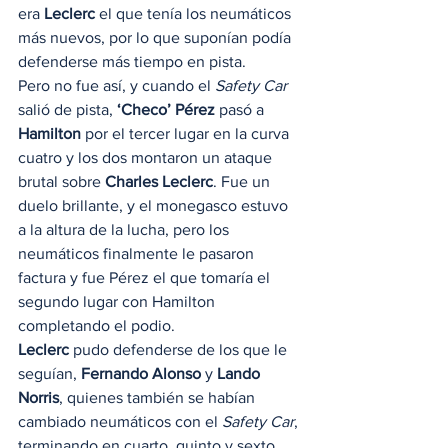
era 
Leclerc
 el que tenía los neumáticos 
más nuevos, por lo que suponían podía 
defenderse más tiempo en pista. 
Pero no fue así, y cuando el 
Safety Car
salió de pista, 
‘Checo’ Pérez
 pasó a 
Hamilton
 por el tercer lugar en la curva 
cuatro y los dos montaron un ataque 
brutal sobre 
Charles Leclerc
. Fue un 
duelo brillante, y el monegasco estuvo 
a la altura de la lucha, pero los 
neumáticos finalmente le pasaron 
factura y fue Pérez el que tomaría el 
segundo lugar con Hamilton 
completando el podio. 
Leclerc 
pudo defenderse de los que le 
seguían, 
Fernando Alonso
 y 
Lando 
Norris
, quienes también se habían 
cambiado neumáticos con el 
Safety Car
, 
terminando en cuarto, quinto y sexto 