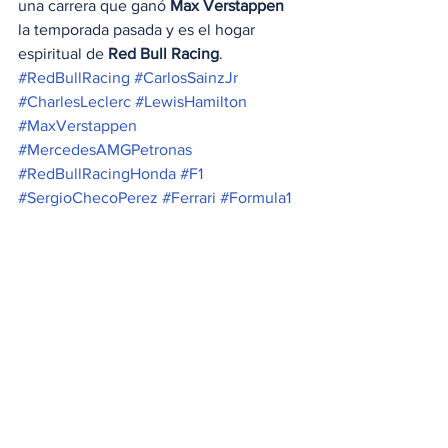
una carrera que ganó 
Max Verstappen
la temporada pasada y es el hogar 
espiritual de 
Red Bull Racing
. 
#RedBullRacing
#CarlosSainzJr
#CharlesLeclerc
#LewisHamilton
#MaxVerstappen
#MercedesAMGPetronas
#RedBullRacingHonda
#F1
#SergioChecoPerez
#Ferrari
#Formula1
A Motor
Noticias
Ver todo
Entradas relacionadas