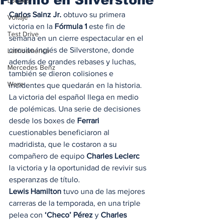
Locales
Carlos Sainz Jr.
 obtuvo su primera 
Voltaje
victoria en la 
Fórmula 1
 este fin de 
Test Drive
semana en un cierre espectacular en el 
circuito inglés de Silverstone, donde 
Latinoamérica
además de grandes rebases y luchas, 
Mercedes Benz
también se dieron colisiones e 
Waze
incidentes que quedarán en la historia. 
La victoria del español llega en medio 
de polémicas. Una serie de decisiones 
desde los boxes de 
Ferrari
cuestionables beneficiaron al 
madridista, que le costaron a su 
compañero de equipo 
Charles Leclerc
la victoria y la oportunidad de revivir sus 
esperanzas de título. 
Lewis Hamilton
 tuvo una de las mejores 
carreras de la temporada, en una triple 
pelea con 
‘Checo’ Pérez
 y 
Charles 