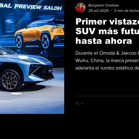
Benjamín Chellew
20 oct 2025
3 min de lectu
Primer vistaz
SUV más futu
hasta ahora
Durante el Omoda & Jaecoo I
Wuhu, China, la marca pres
adelanta el rumbo estético d
pequeño de su gama global, 
universo Omoda, pero con un
Omoda 4 adopta un lenguaje
Mecha” , una interpretación m
volúmenes geométricos propi