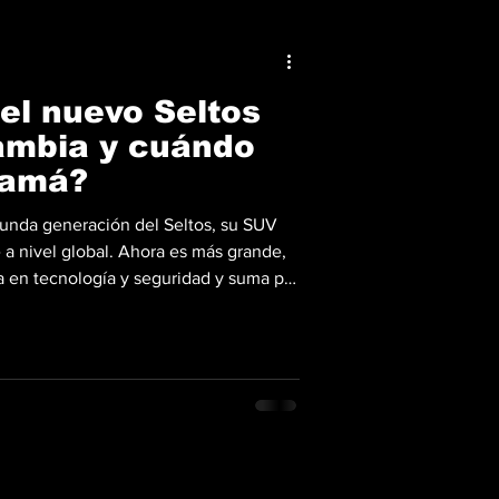
el nuevo Seltos
ambia y cuándo
namá?
gunda generación del Seltos, su SUV
a nivel global. Ahora es más grande,
a en tecnología y seguridad y suma por
da. En diseño, el nuevo Seltos adopta
más
ias y una firma lumínica marcada para
tricos de la marca. Crece en todas sus