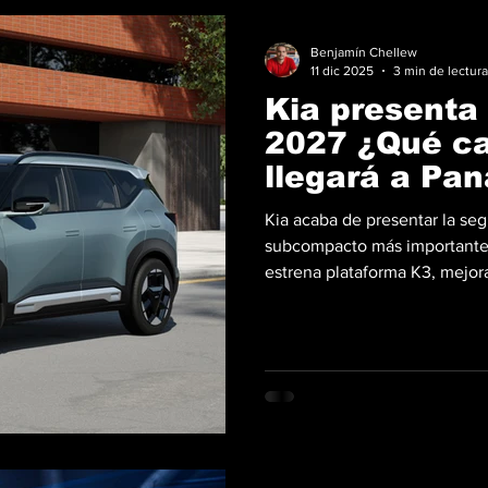
Benjamín Chellew
11 dic 2025
3 min de lectura
Kia presenta 
2027 ¿Qué c
llegará a Pa
Kia acaba de presentar la se
subcompacto más importante 
estrena plataforma K3, mejor
primera vez una versión híbri
la filosofía “Opposites United” de Kia. Combina proporciones 
robustas con superficies limp
acercarse al look de los eléc
dimensiones y aho