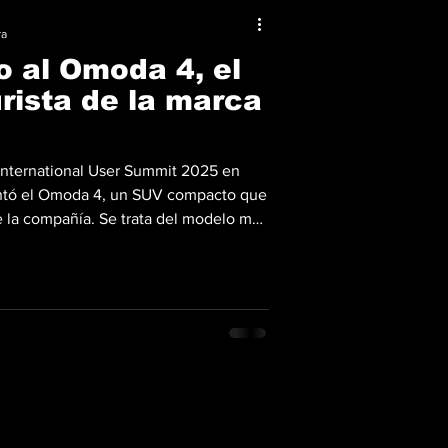
ra
o al Omoda 4, el
rista de la marca
nternational User Summit 2025 en
entó el Omoda 4, un SUV compacto que
e la compañía. Se trata del modelo más
pensado como puerta de entrada al
a identidad mucho más definida. El
 que la marca denomina “Cyber
oderna de las líneas afiladas y los
os del diseño indus