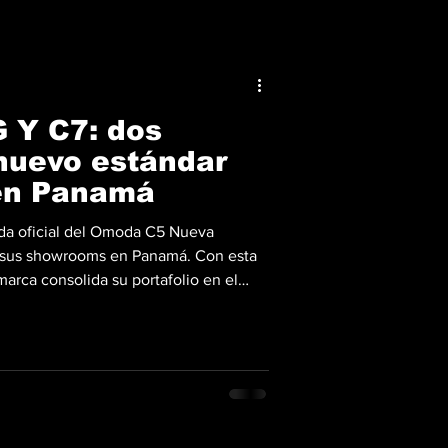
 Y C7: dos
nuevo estándar
 en Panamá
ada oficial del Omoda C5 Nueva
 sus showrooms en Panamá. Con esta
marca consolida su portafolio en el
 combinan diseño avanzado,
r nivel y el respaldo de 7 años de
 Generación redefine su segmento
entrega 154 hp y 230 Nm de torque,
e de 6 velocidades y tres