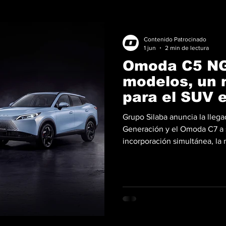
Contenido Patrocinado
1 jun
2 min de lectura
Omoda C5 NG
modelos, un 
para el SUV
Grupo Silaba anuncia la lleg
Generación y el Omoda C7 a
incorporación simultánea, la 
país con dos propuestas que
tecnología de cabina de prime
garantía. El Omoda C5 Nueva
con un motor 1.5L turbo que 
transmisión de doble embragu