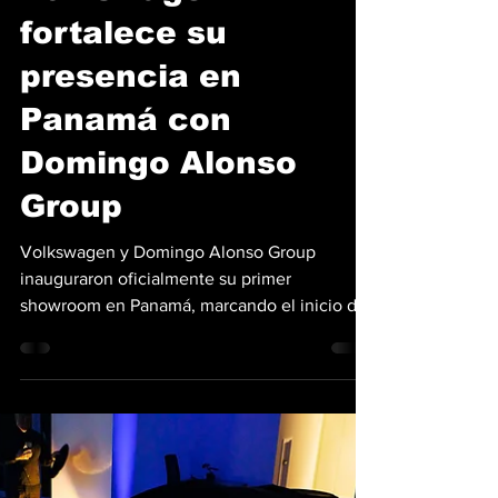
Benjamín Chellew
24 oct 2025
4 min de lectura
Volkswagen
fortalece su
presencia en
Panamá con
Domingo Alonso
Group
Volkswagen y Domingo Alonso Group
inauguraron oficialmente su primer
showroom en Panamá, marcando el inicio de
una etapa clave para la marca en la región. El
nuevo espacio, ubicado en Costa del Este,
consolida la renovación de Volkswagen con