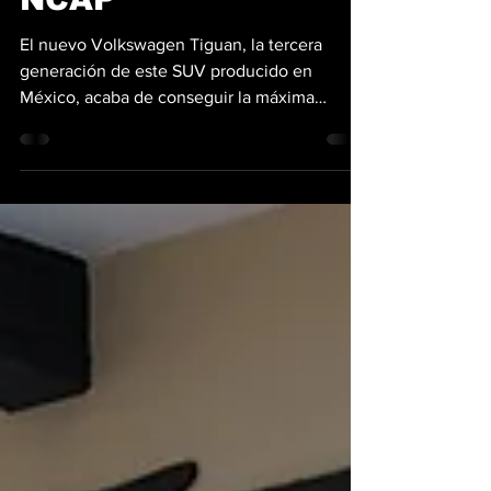
NCAP
El nuevo Volkswagen Tiguan, la tercera
generación de este SUV producido en
México, acaba de conseguir la máxima
calificación de cinco estrellas en la octava
ronda de resultados 2025 de Latin NCAP. El
organismo de evaluación para América Latina
y el Caribe destacó el buen equilibrio entre
protección de ocupantes, asistencia a la
conducción y equipamiento de seguridad de
serie, aunque también marcó con claridad los
puntos que Volkswagen todavía debería
mejorar. En los resultado