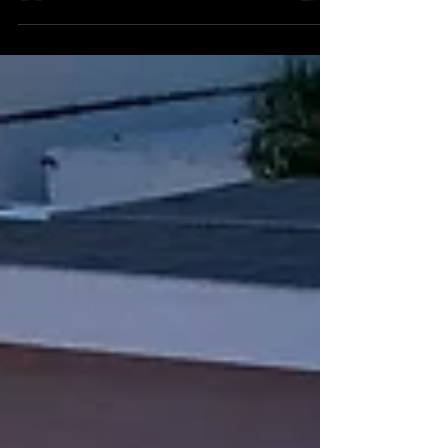
estrategia mayor que busca reforzar su
presencia en América Latina. La marca
alemana atraviesa una etapa de crecimiento
sostenido en la región, impulsada por una
inversión de 3.7 mil millones de dólares hasta
2028 y el lanzamiento de 21 nuevos modelos.
En este contexto, Panamá se convierte en un
punto estratégico, no solo por su ubicación,
sino también por su potencial de crecimiento.
Durante el