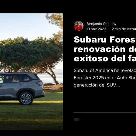
Benjamín Chellew
19 nov 2023
2 min de lectu
Subaru Fores
renovación d
exitoso del f
Subaru of America ha revela
Forester 2025 en el Auto Sh
generación del SUV...