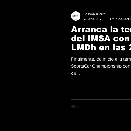
Edsson Araúz
28 ene 2023
3 min de lect
Arranca la t
del IMSA con 
LMDh en las 
Daytona
Finalmente, da inicio a la 
SportsCar Championship con l
de...