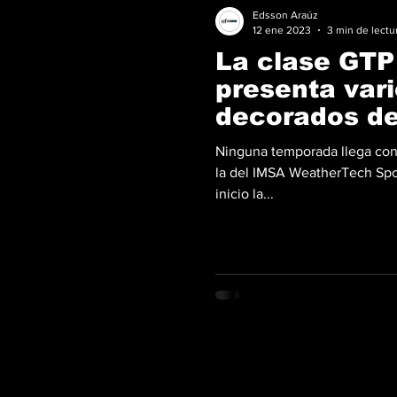
Edsson Araúz
12 ene 2023
3 min de lectu
La clase GTP
presenta vari
decorados de 
temporada 2
Ninguna temporada llega con
la del IMSA WeatherTech Spo
inicio la...