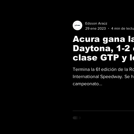
Edsson Araúz
29 ene 2023
4 min de lect
Acura gana l
Daytona, 1-2 
clase GTP y 
IMSA
Termina la 61 edición de la 
International Speedway. Se h
campeonato...