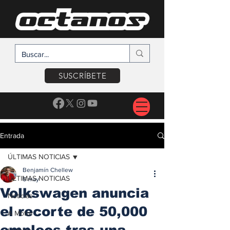
SUSCRÍBETE
Entrada
ÚLTIMAS NOTICIAS
Benjamín Chellew
ÚLTIMAS NOTICIAS
6 may
Volkswagen anuncia
Noticias
el recorte de 50,000
A Motor
empleos tras una