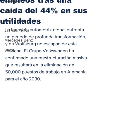
Locales
caída del 44% en sus
Voltaje
utilidades
Test Drive
La industria automotriz global enfrenta 
Latinoamérica
un periodo de profunda transformación, 
Mercedes Benz
y en Wolfsburg no escapan de esta 
Waze
realidad. El Grupo Volkswagen ha 
confirmado una reestructuración masiva 
que resultará en la eliminación de 
50,000 puestos de trabajo en Alemania 
para el año 2030. 