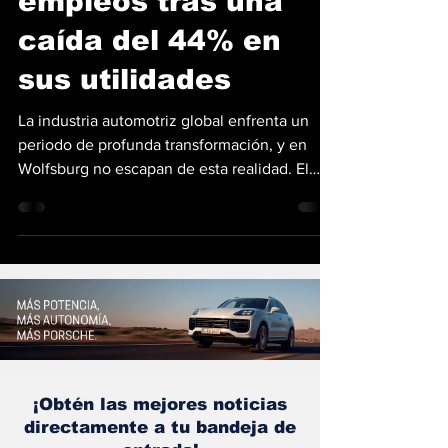
el recorte de 50,000
empleos tras una
caída del 44% en
sus utilidades
La industria automotriz global enfrenta un
periodo de profunda transformación, y en
Wolfsburg no escapan de esta realidad. El
Grupo Volkswagen ha confirmado una
reestructuración masiva que resultará en la
eliminación de 50,000 puestos de trabajo en
Alemania para el año 2030. Esta drástica
decisión responde a un desplome en sus
utilidades netas, las cuales cayeron un 44%
durante el ejercicio fiscal 2025, alcanzando
niveles no vistos desde la crisis del
Dieselgate. El panorama