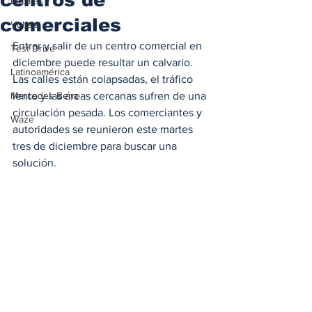
Locales
comerciales
Voltaje
Entrar y salir de un centro comercial en 
Test Drive
diciembre puede resultar un calvario. 
Latinoamérica
Las calles están colapsadas, el tráfico 
Mercedes Benz
lento y las áreas cercanas sufren de una 
circulación pesada. Los comerciantes y 
Waze
autoridades se reunieron este martes 
tres de diciembre para buscar una 
solución.