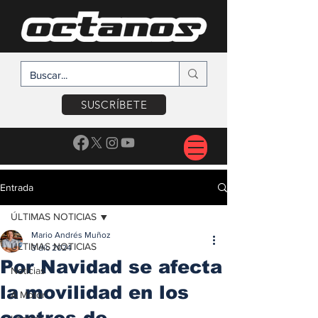
SUSCRÍBETE
Entrada
ÚLTIMAS NOTICIAS
Mario Andrés Muñoz
ÚLTIMAS NOTICIAS
3 dic 2024
Por Navidad se afecta
Noticias
la movilidad en los
A Motor
centros de