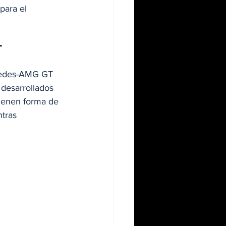
para el 
 
rcedes-AMG GT 
 desarrollados 
tienen forma de 
tras 