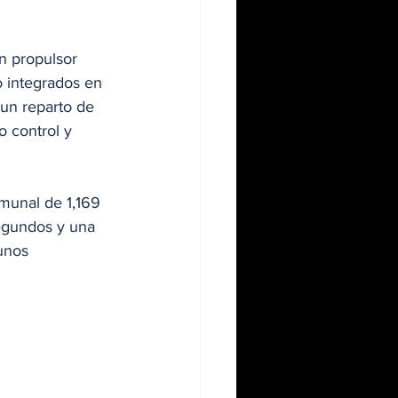
n propulsor 
o integrados en 
un reparto de 
o control y 
munal de 1,169 
egundos y una 
unos 