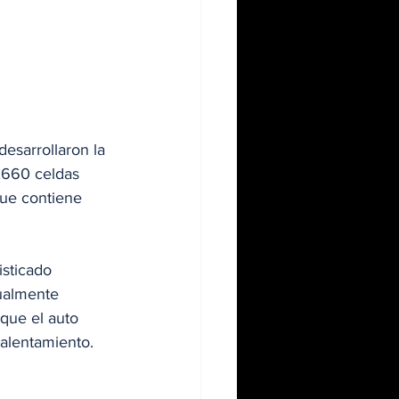
esarrollaron la 
,660 celdas 
ue contiene 
isticado 
dualmente 
que el auto 
calentamiento.