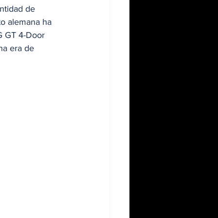
ntidad de 
nto alemana ha 
G GT 4-Door 
na era de 