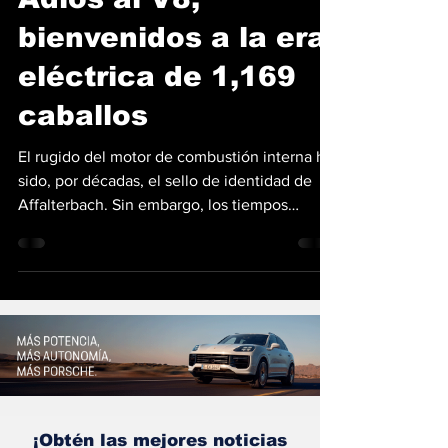
Mercedes-AMG GT;
Adiós al V8,
bienvenidos a la era
eléctrica de 1,169
caballos
El rugido del motor de combustión interna ha
sido, por décadas, el sello de identidad de
Affalterbach. Sin embargo, los tiempos
cambian y la división de alto rendimiento
alemana ha decidido que su principal ícono
ya no necesita un V8. El nuevo Mercedes-
AMG GT 4-Door Coupé se ha presentado
oficialmente, dejando atrás la gasolina para
abrazar una era de electrificación radical.
Desarrollado sobre la inédita plataforma
AMG.EA, este súper sedán no es una simple