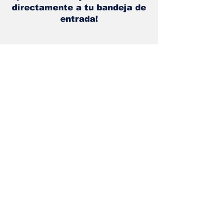
adaptación eléctri
¡Obtén las mejores noticias
directamente a tu bandeja de
entrada!