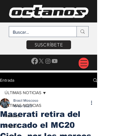
SUSCRÍBETE
Entrada
ÚLTIMAS NOTICIAS
Brasil Moscoso
ÚLTIMAS NOTICIAS
16 abr 2023
Maserati retira del
Noticias
mercado el MC20
A Motor
Cielo, por los marcos