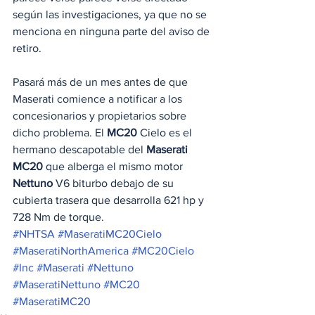
según las investigaciones, ya que no se 
menciona en ninguna parte del aviso de 
retiro.
Pasará más de un mes antes de que 
Maserati comience a notificar a los 
concesionarios y propietarios sobre 
dicho problema. El 
MC20
 Cielo es el 
hermano descapotable del 
Maserati 
MC20
 que alberga el mismo motor 
Nettuno
 V6 biturbo debajo de su 
cubierta trasera que desarrolla 621 hp y 
728 Nm de torque.
#NHTSA
#MaseratiMC20Cielo
#MaseratiNorthAmerica
#MC20Cielo
#Inc
#Maserati
#Nettuno
#MaseratiNettuno
#MC20
#MaseratiMC20