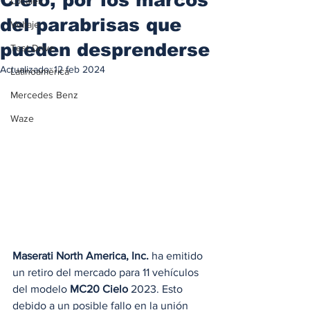
Locales
del parabrisas que
Voltaje
pueden desprenderse
Test Drive
Actualizado:
12 feb 2024
Latinoamérica
Mercedes Benz
Waze
Maserati North America, Inc.
 ha emitido 
un retiro del mercado para 11 vehículos 
del modelo 
MC20 Cielo
 2023. Esto 
debido a un posible fallo en la unión 