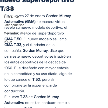
Locales
T.33
Voltaje
Este jueves 27 de enero 
Gordon Murray 
Test Drive
Automotive (GMA)
 de manera virtual 
Latinoamérica
reveló su nuevo modelo deportivo, el 
Mercedes Benz
hermano menor del superdeportivo 
GMA T.50
. El nuevo modelo se llama 
Waze
GMA T.33
, y el fundador de la 
compañía, 
Gordon Murray
, dice que 
para este nuevo deportivo se inspiró en 
los autos deportivos de la década de 
1960. Fue diseñado con mayor énfasis 
en la comodidad y su uso diario, algo de 
lo que carece el 
T.50
, pero sin 
comprometer la experiencia de 
conducción. 
El nuevo 
T.33
 de 
Gordon Murray 
Automotive
 no es tan hardcore como su 