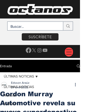
SUSCRÍBETE
Entrada
ÚLTIMAS NOTICIAS
Edsson Araúz
ÚLTIMAS NOTICIAS
27 ene 2022
Gordon Murray
Noticias
Automotive revela su
A Motor
nuevo superdeportivo