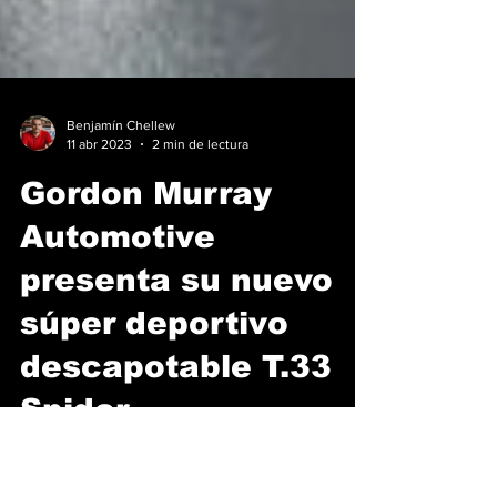
Benjamín Chellew
11 abr 2023
2 min de lectura
Gordon Murray
Automotive
presenta su nuevo
súper deportivo
descapotable T.33
Spider