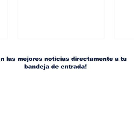
n las mejores noticias directamente a tu
bandeja de entrada!
¿Conductores más
Ferr
preparados? El plan de
repr
las escuelas de manejo
en 
para recuperar la
una
confianza