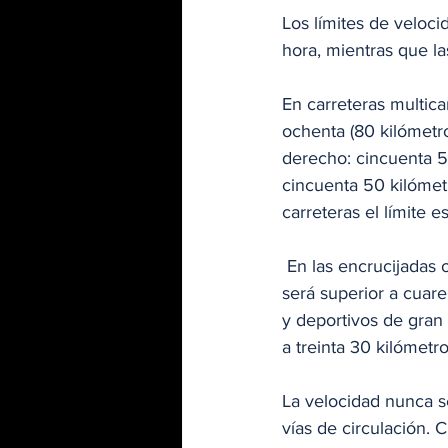
Los límites de veloci
hora, mientras que la
En carreteras multica
ochenta (80 kilómetros
derecho: cincuenta 50
cincuenta 50 kilómetr
carreteras el límite e
 En las encrucijadas o pasos a nivel sin barrera ni semáforos, la velocidad precautoria nunca 
será superior a cuar
y deportivos de gran
a treinta 30 kilómetr
La velocidad nunca se
vías de circulación. 