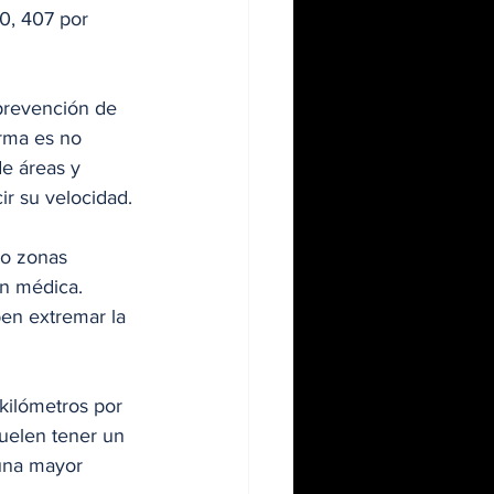
0, 407 por 
 prevención de 
rma es no 
de áreas y 
ir su velocidad.
mo zonas 
ón médica. 
en extremar la 
 kilómetros por 
suelen tener un 
 una mayor 