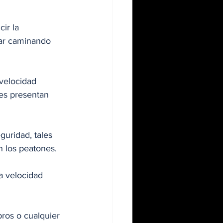
ir la 
tar caminando 
velocidad 
es presentan 
guridad, tales 
n los peatones.
a velocidad 
ros o cualquier 