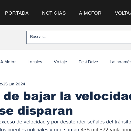
PORTADA
NOTICIAS
A MOTOR
VOLTA
A Motor
Locales
Voltaje
Test Drive
Latinoamér
z
25 jun 2024
 de bajar la velocida
se disparan
exceso de velocidad y por desatender señales del tránsito 
os agentes policiales y que suman 
435 mil 572 violacion