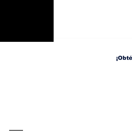
¡Obté
Ante el aumento de los
accidentes de tránsito,
Acerta promueve una
conducción más segura