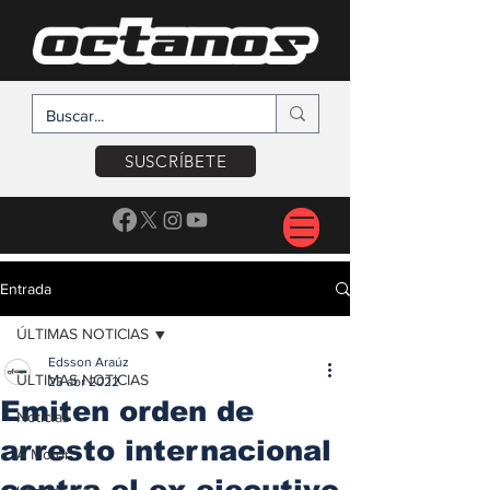
SUSCRÍBETE
Entrada
ÚLTIMAS NOTICIAS
Edsson Araúz
ÚLTIMAS NOTICIAS
23 abr 2022
Emiten orden de
Noticias
arresto internacional
A Motor
contra el ex ejecutivo