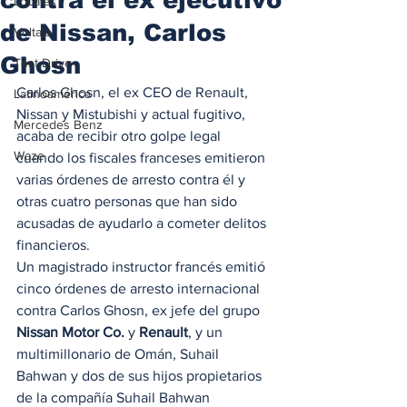
Locales
de Nissan, Carlos
Voltaje
Ghosn
Test Drive
Carlos Ghosn, el ex CEO de Renault, 
Latinoamérica
Nissan y Mistubishi y actual fugitivo, 
Mercedes Benz
acaba de recibir otro golpe legal 
Waze
cuando los fiscales franceses emitieron 
varias órdenes de arresto contra él y 
otras cuatro personas que han sido 
acusadas de ayudarlo a cometer delitos 
financieros. 
Un magistrado instructor francés emitió 
cinco órdenes de arresto internacional 
contra Carlos Ghosn, ex jefe del grupo 
Nissan Motor Co.
 y 
Renault
, y un 
multimillonario de Omán, Suhail 
Bahwan y dos de sus hijos propietarios 
de la compañía Suhail Bahwan 