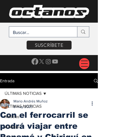
SUSCRÍBETE
Entrada
ÚLTIMAS NOTICIAS
Mario Andrés Muñoz
ÚLTIMAS NOTICIAS
8 may 2025
Con el ferrocarril se
Noticias
podrá viajar entre
A Motor
Panamá y Chiriquí en