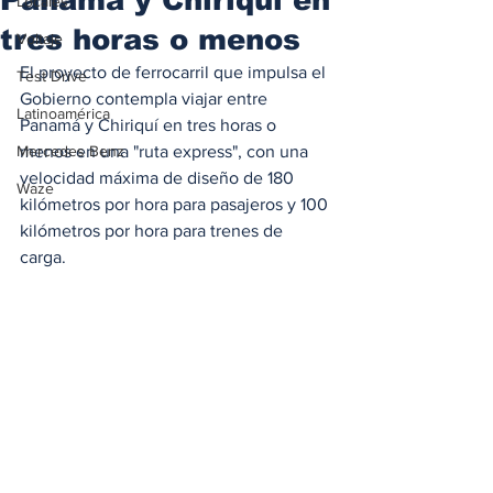
Locales
tres horas o menos
Voltaje
El proyecto de ferrocarril que impulsa el 
Test Drive
Gobierno contempla viajar entre 
Latinoamérica
Panamá y Chiriquí en tres horas o 
Mercedes Benz
menos en una "ruta express", con una 
velocidad máxima de diseño de 180 
Waze
kilómetros por hora para pasajeros y 100 
kilómetros por hora para trenes de 
carga.