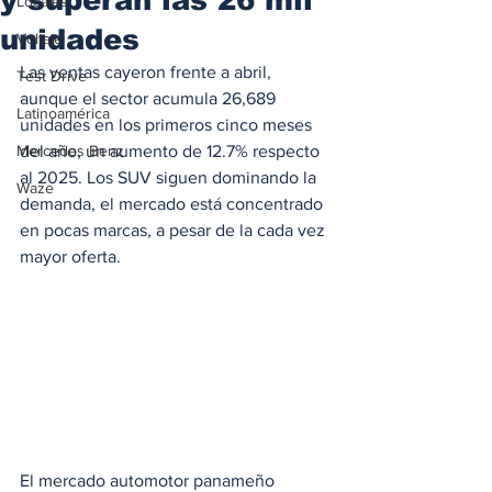
Locales
unidades
Voltaje
Las ventas cayeron frente a abril, 
Test Drive
aunque el sector acumula 26,689 
Latinoamérica
unidades en los primeros cinco meses 
Mercedes Benz
del año, un aumento de 12.7% respecto 
al 2025. Los SUV siguen dominando la 
Waze
demanda, el mercado está concentrado 
en pocas marcas, a pesar de la cada vez 
mayor oferta.  
El mercado automotor panameño 