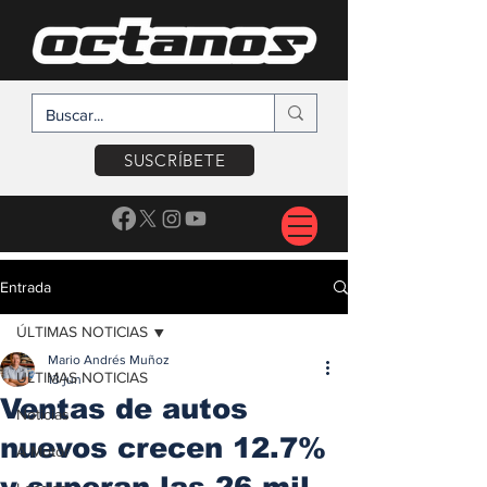
SUSCRÍBETE
Entrada
ÚLTIMAS NOTICIAS
Mario Andrés Muñoz
ÚLTIMAS NOTICIAS
13 jun
Ventas de autos
Noticias
nuevos crecen 12.7%
A Motor
y superan las 26 mil