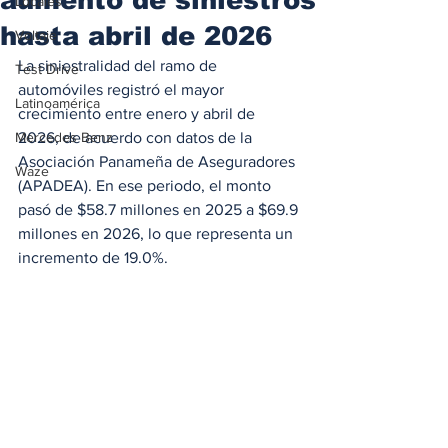
Locales
hasta abril de 2026
Voltaje
La siniestralidad del ramo de 
Test Drive
automóviles registró el mayor 
Latinoamérica
crecimiento entre enero y abril de 
Mercedes Benz
2026, de acuerdo con datos de la 
Asociación Panameña de Aseguradores 
Waze
(APADEA). En ese periodo, el monto 
pasó de $58.7 millones en 2025 a $69.9 
millones en 2026, lo que representa un 
incremento de 19.0%.