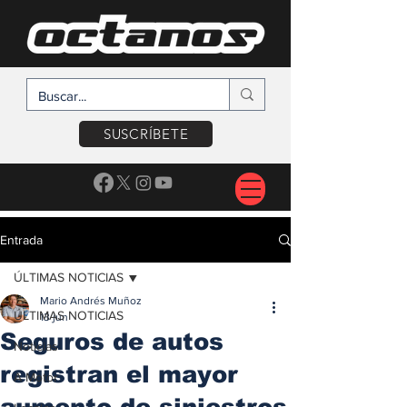
SUSCRÍBETE
Entrada
ÚLTIMAS NOTICIAS
Mario Andrés Muñoz
ÚLTIMAS NOTICIAS
13 jun
Seguros de autos
Noticias
registran el mayor
A Motor
aumento de siniestros