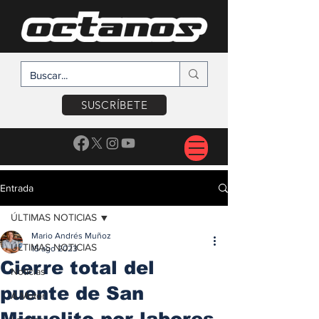
SUSCRÍBETE
Entrada
ÚLTIMAS NOTICIAS
Mario Andrés Muñoz
ÚLTIMAS NOTICIAS
15 ago 2023
Cierre total del
Noticias
puente de San
A Motor
Miguelito por labores