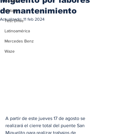
Locales
de mantenimiento
Voltaje
Actualizado:
11 feb 2024
Test Drive
Latinoamérica
Mercedes Benz
Waze
A partir de este jueves 17 de agosto se 
realizará el cierre total del puente San 
Miguelito para realizar trabajos de 